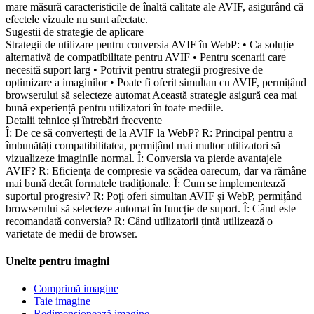
mare măsură caracteristicile de înaltă calitate ale AVIF, asigurând că
efectele vizuale nu sunt afectate.
Sugestii de strategie de aplicare
Strategii de utilizare pentru conversia AVIF în WebP: • Ca soluție
alternativă de compatibilitate pentru AVIF • Pentru scenarii care
necesită suport larg • Potrivit pentru strategii progresive de
optimizare a imaginilor • Poate fi oferit simultan cu AVIF, permițând
browserului să selecteze automat Această strategie asigură cea mai
bună experiență pentru utilizatori în toate mediile.
Detalii tehnice și întrebări frecvente
Î: De ce să convertești de la AVIF la WebP? R: Principal pentru a
îmbunătăți compatibilitatea, permițând mai multor utilizatori să
vizualizeze imaginile normal. Î: Conversia va pierde avantajele
AVIF? R: Eficiența de compresie va scădea oarecum, dar va rămâne
mai bună decât formatele tradiționale. Î: Cum se implementează
suportul progresiv? R: Poți oferi simultan AVIF și WebP, permițând
browserului să selecteze automat în funcție de suport. Î: Când este
recomandată conversia? R: Când utilizatorii țintă utilizează o
varietate de medii de browser.
Unelte pentru imagini
Comprimă imagine
Taie imagine
Redimensionează imagine