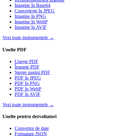
Imagine în Base64
Convertește în JPEG
Imagine în PNG
Imagine în WebP
Imagine în AVIF
Vezi toate instrumentele
→
Unelte PDF
Unește PDF
Împarte PDF
Șterge pagini PDF
PDF în JPEG
PDF în PNG
PDF în WebP
PDF în AVIF
Vezi toate instrumentele
→
Unelte pentru dezvoltatori
Convertor de date
Formatare JSON