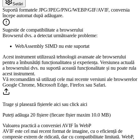
Setări
Suportă formatele JPG/JPEG/PNG/WEBP/GIF/AVIF, conversia
începe automat după adăugare.
Sugestie de compatibilitate a browserului
Browserul dvs. a detectat următoarele probleme:
WebAssembly SIMD nu este suportat
Acest instrument utilizează tehnologii avansate ale browserului
pentru a îmbunătăți funcționalitatea și experiența. Versiunea actuală
a browserului dvs. nu suportă această funcționalitate și nu poate rula
acest instrument.
Vă recomandăm să utilizați cele mai recente versiuni ale browserelor
Google Chrome, Microsoft Edge, Firefox sau Safari.
Trage și plasează fișierele aici sau click aici
Puteți adăuga 20 fișiere (fiecare fișier maxim
10.0 MB
)
Valoarea practică a conversiei AVIF în WebP
AVIF este cel mai recent format de imagine, cu o eficiență de
compresie extrem de ridicată, dar cu compatibilitate limitată. WebP,