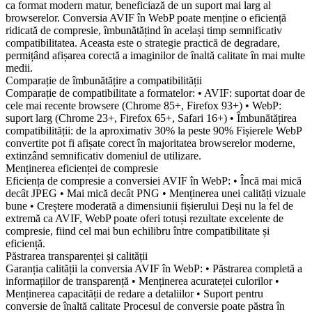
ca format modern matur, beneficiază de un suport mai larg al
browserelor. Conversia AVIF în WebP poate menține o eficiență
ridicată de compresie, îmbunătățind în același timp semnificativ
compatibilitatea. Aceasta este o strategie practică de degradare,
permițând afișarea corectă a imaginilor de înaltă calitate în mai multe
medii.
Comparație de îmbunătățire a compatibilității
Comparație de compatibilitate a formatelor: • AVIF: suportat doar de
cele mai recente browsere (Chrome 85+, Firefox 93+) • WebP:
suport larg (Chrome 23+, Firefox 65+, Safari 16+) • Îmbunătățirea
compatibilității: de la aproximativ 30% la peste 90% Fișierele WebP
convertite pot fi afișate corect în majoritatea browserelor moderne,
extinzând semnificativ domeniul de utilizare.
Menținerea eficienței de compresie
Eficiența de compresie a conversiei AVIF în WebP: • Încă mai mică
decât JPEG • Mai mică decât PNG • Menținerea unei calități vizuale
bune • Creștere moderată a dimensiunii fișierului Deși nu la fel de
extremă ca AVIF, WebP poate oferi totuși rezultate excelente de
compresie, fiind cel mai bun echilibru între compatibilitate și
eficiență.
Păstrarea transparenței și calității
Garanția calității la conversia AVIF în WebP: • Păstrarea completă a
informațiilor de transparență • Menținerea acurateței culorilor •
Menținerea capacității de redare a detaliilor • Suport pentru
conversie de înaltă calitate Procesul de conversie poate păstra în