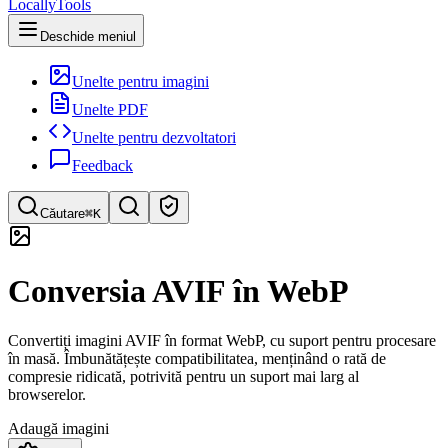
LocallyTools
Deschide meniul
Unelte pentru imagini
Unelte PDF
Unelte pentru dezvoltatori
Feedback
Căutare
⌘K
Caută instrumente
Conversia AVIF în WebP
Căutare rapidă a instrumentelor
Convertiți imagini AVIF în format WebP, cu suport pentru procesare
în masă. Îmbunătățește compatibilitatea, menținând o rată de
compresie ridicată, potrivită pentru un suport mai larg al
browserelor.
Adaugă imagini