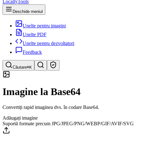
LocallyTools
Deschide meniul
Unelte pentru imagini
Unelte PDF
Unelte pentru dezvoltatori
Feedback
Căutare
⌘K
Caută instrumente
Imagine la Base64
Căutare rapidă a instrumentelor
Convertiți rapid imaginea dvs. în codare Base64.
Adăugați imagine
Suportă formate precum JPG/JPEG/PNG/WEBP/GIF/AVIF/SVG