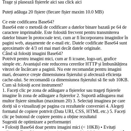
Trage și plasează fișierele aici sau click aici
Puteți adăuga 20 fișiere (fiecare fișier maxim
10.0 MB
)
Ce este codificarea Base64?
Base64 este o metodă de codificare a datelor binare bazată pe 64 de
caractere imprimabile. Este folosită frecvent pentru transmiterea
datelor binare în protocoale text, cum ar fi încorporarea imaginilor în
pagini web, atașamente de e-mail etc. Datele codificate Base64 sunt
aproximativ de 4/3 ori mai mari decât datele originale.
Când să folosiți imagini Base64?
Potrivit pentru imagini mici, cum ar fi icoane, logo-uri, grafice
simple etc. Avantajul este reducerea cererilor HTTP și îmbunătățirea
vitezei de încărcare a paginii. Nu este recomandat pentru imagini
mari, deoarece crește dimensiunea fișierului și afectează eficiența
cache-ului. Se recomandă ca dimensiunea fișierului să fie sub 10KB.
Cum să folosiți acest instrument?
1. Faceți clic pe zona de adăugare a fișierelor sau trageți fișierele
imagine în zona de adăugare a fișierelor 2. Suportă adăugarea mai
multor fișiere simultan (maximum 20) 3. Selectați imaginea pe care
doriți să o vizualizați pe pagina cu rezultatele conversiei 4. Alegeți
formatul de copiere potrivit (Data URI, CSS, HTML etc.) 5. Faceți
clic pe butonul de copiere pentru a obține rezultatul
Sugestii de optimizare a performanței
• Folosiți Base64 doar pentru imagini mici (< 10KB) • Evitați