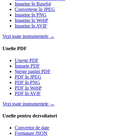
Imagine în Base64
Convertește în JPEG
Imagine în PNG
Imagine în WebP
Imagine în AVIF
Vezi toate instrumentele
→
Unelte PDF
Unește PDF
Împarte PDF
Șterge pagini PDF
PDF în JPEG
PDF în PNG
PDF în WebP
PDF în AVIF
Vezi toate instrumentele
→
Unelte pentru dezvoltatori
Convertor de date
Formatare JSON