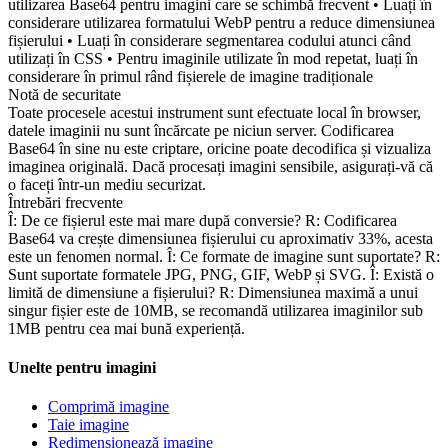
utilizarea Base64 pentru imagini care se schimbă frecvent • Luați în
considerare utilizarea formatului WebP pentru a reduce dimensiunea
fișierului • Luați în considerare segmentarea codului atunci când
utilizați în CSS • Pentru imaginile utilizate în mod repetat, luați în
considerare în primul rând fișierele de imagine tradiționale
Notă de securitate
Toate procesele acestui instrument sunt efectuate local în browser,
datele imaginii nu sunt încărcate pe niciun server. Codificarea
Base64 în sine nu este criptare, oricine poate decodifica și vizualiza
imaginea originală. Dacă procesați imagini sensibile, asigurați-vă că
o faceți într-un mediu securizat.
Întrebări frecvente
Î: De ce fișierul este mai mare după conversie? R: Codificarea
Base64 va crește dimensiunea fișierului cu aproximativ 33%, acesta
este un fenomen normal. Î: Ce formate de imagine sunt suportate? R:
Sunt suportate formatele JPG, PNG, GIF, WebP și SVG. Î: Există o
limită de dimensiune a fișierului? R: Dimensiunea maximă a unui
singur fișier este de 10MB, se recomandă utilizarea imaginilor sub
1MB pentru cea mai bună experiență.
Unelte pentru imagini
Comprimă imagine
Taie imagine
Redimensionează imagine