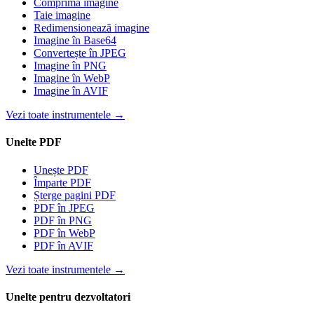
Comprimă imagine
Taie imagine
Redimensionează imagine
Imagine în Base64
Convertește în JPEG
Imagine în PNG
Imagine în WebP
Imagine în AVIF
Vezi toate instrumentele
→
Unelte PDF
Unește PDF
Împarte PDF
Șterge pagini PDF
PDF în JPEG
PDF în PNG
PDF în WebP
PDF în AVIF
Vezi toate instrumentele
→
Unelte pentru dezvoltatori