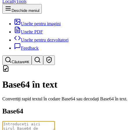
LocallyTools
Deschide meniul
Unelte pentru imagini
Unelte PDF
Unelte pentru dezvoltatori
Feedback
Căutare
⌘K
Caută instrumente
Base64 în text
Căutare rapidă a instrumentelor
Convertiți rapid textul în codare Base64 sau decodați Base64 în text.
Base64