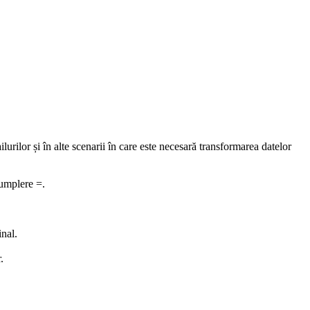
lurilor și în alte scenarii în care este necesară transformarea datelor
 umplere =.
inal.
.