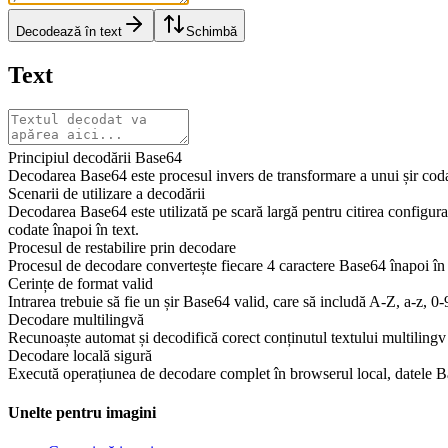
Decodează în text
Schimbă
Text
Principiul decodării Base64
Decodarea Base64 este procesul invers de transformare a unui șir codat B
Scenarii de utilizare a decodării
Decodarea Base64 este utilizată pe scară largă pentru citirea configurați
codate înapoi în text.
Procesul de restabilire prin decodare
Procesul de decodare convertește fiecare 4 caractere Base64 înapoi în 
Cerințe de format valid
Intrarea trebuie să fie un șir Base64 valid, care să includă A-Z, a-z, 0-
Decodare multilingvă
Recunoaște automat și decodifică corect conținutul textului multilingv 
Decodare locală sigură
Execută operațiunea de decodare complet în browserul local, datele Bas
Unelte pentru imagini