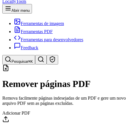
LocallyTools
Abrir menu
Ferramentas de imagem
Ferramentas PDF
Ferramentas para desenvolvedores
Feedback
Pesquisar
⌘K
Pesquisar ferramentas
Remover páginas PDF
Pesquisa rápida de ferramentas
Remova facilmente páginas indesejadas de um PDF e gere um novo
arquivo PDF sem as páginas excluídas.
Adicionar PDF