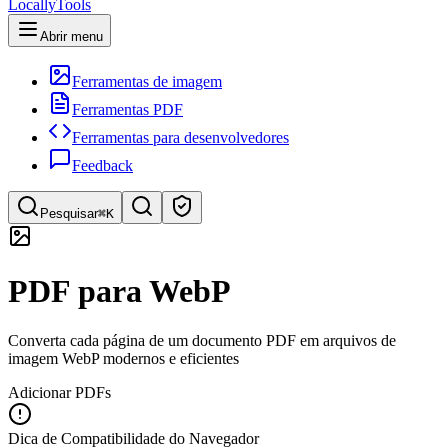
LocallyTools
Abrir menu
Ferramentas de imagem
Ferramentas PDF
Ferramentas para desenvolvedores
Feedback
Pesquisar
⌘K
Pesquisar ferramentas
PDF para WebP
Pesquisa rápida de ferramentas
Converta cada página de um documento PDF em arquivos de
imagem WebP modernos e eficientes
Adicionar PDFs
Dica de Compatibilidade do Navegador