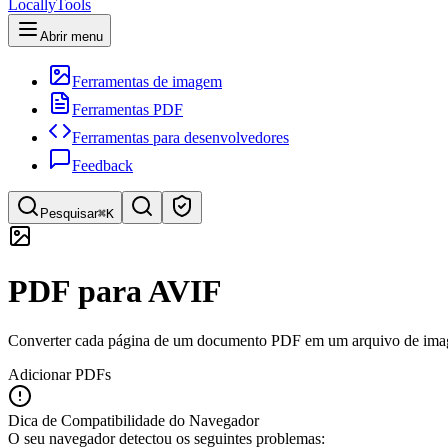
LocallyTools
Abrir menu
Ferramentas de imagem
Ferramentas PDF
Ferramentas para desenvolvedores
Feedback
Pesquisar
⌘K
Pesquisar ferramentas
PDF para AVIF
Pesquisa rápida de ferramentas
Converter cada página de um documento PDF em um arquivo de imag
Adicionar PDFs
Dica de Compatibilidade do Navegador
O seu navegador detectou os seguintes problemas: