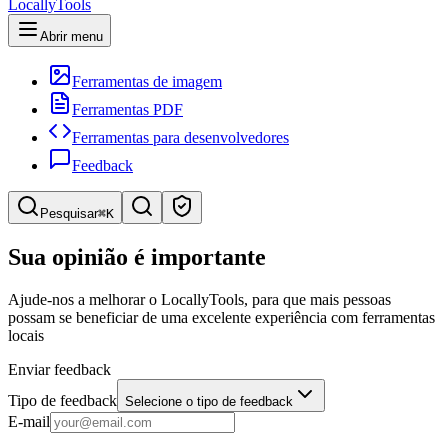
LocallyTools
Abrir menu
Ferramentas de imagem
Ferramentas PDF
Ferramentas para desenvolvedores
Feedback
Pesquisar
⌘K
Pesquisar ferramentas
Sua opinião é importante
Pesquisa rápida de ferramentas
Ajude-nos a melhorar o LocallyTools, para que mais pessoas
possam se beneficiar de uma excelente experiência com ferramentas
locais
Enviar feedback
Tipo de feedback
Selecione o tipo de feedback
E-mail