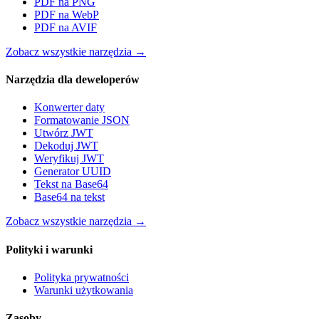
PDF na PNG
PDF na WebP
PDF na AVIF
Zobacz wszystkie narzędzia
→
Narzędzia dla deweloperów
Konwerter daty
Formatowanie JSON
Utwórz JWT
Dekoduj JWT
Weryfikuj JWT
Generator UUID
Tekst na Base64
Base64 na tekst
Zobacz wszystkie narzędzia
→
Polityki i warunki
Polityka prywatności
Warunki użytkowania
Zasoby