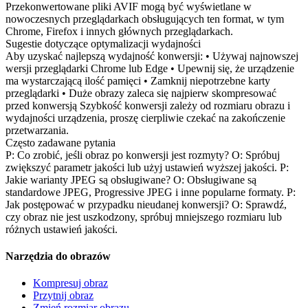
Przekonwertowane pliki AVIF mogą być wyświetlane w
nowoczesnych przeglądarkach obsługujących ten format, w tym
Chrome, Firefox i innych głównych przeglądarkach.
Sugestie dotyczące optymalizacji wydajności
Aby uzyskać najlepszą wydajność konwersji: • Używaj najnowszej
wersji przeglądarki Chrome lub Edge • Upewnij się, że urządzenie
ma wystarczającą ilość pamięci • Zamknij niepotrzebne karty
przeglądarki • Duże obrazy zaleca się najpierw skompresować
przed konwersją Szybkość konwersji zależy od rozmiaru obrazu i
wydajności urządzenia, proszę cierpliwie czekać na zakończenie
przetwarzania.
Często zadawane pytania
P: Co zrobić, jeśli obraz po konwersji jest rozmyty? O: Spróbuj
zwiększyć parametr jakości lub użyj ustawień wyższej jakości. P:
Jakie warianty JPEG są obsługiwane? O: Obsługiwane są
standardowe JPEG, Progressive JPEG i inne popularne formaty. P:
Jak postępować w przypadku nieudanej konwersji? O: Sprawdź,
czy obraz nie jest uszkodzony, spróbuj mniejszego rozmiaru lub
różnych ustawień jakości.
Narzędzia do obrazów
Kompresuj obraz
Przytnij obraz
Zmień rozmiar obrazu