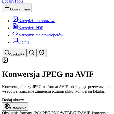
LocallyTools
Otwórz menu
Narzędzia do obrazów
Narzędzia PDF
Narzędzia dla deweloperów
Opinie
Szukaj
⌘K
Szukaj narzędzi
Konwersja JPEG na AVIF
Szybkie wyszukiwanie narzędzi
Konwertuj obrazy JPEG na format AVIF, obsługując przetwarzanie
wsadowe. Znacznie zmniejsza rozmiar pliku, konwersja lokalna.
Dodaj obrazy
Ustawienia
Obsługuje formaty JPG/JPEG/PNG/WEBP/GIF/AVIF, konwersja