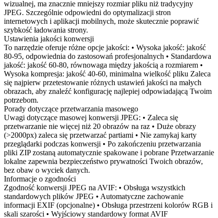
wizualnej, ma znacznie mniejszy rozmiar pliku niż tradycyjny
JPEG. Szczególnie odpowiedni do optymalizacji stron
internetowych i aplikacji mobilnych, może skutecznie poprawić
szybkość ładowania strony.
Ustawienia jakości konwersji
To narzędzie oferuje różne opcje jakości: • Wysoka jakość: jakość
80-95, odpowiednia do zastosowań profesjonalnych • Standardowa
jakość: jakość 60-80, równowaga między jakością a rozmiarem •
Wysoka kompresja: jakość 40-60, minimalna wielkość pliku Zaleca
się najpierw przetestowanie różnych ustawień jakości na małych
obrazach, aby znaleźć konfigurację najlepiej odpowiadającą Twoim
potrzebom.
Porady dotyczące przetwarzania masowego
Uwagi dotyczące masowej konwersji JPEG: • Zaleca się
przetwarzanie nie więcej niż 20 obrazów na raz • Duże obrazy
(>2000px) zaleca się przetwarzać partiami • Nie zamykaj karty
przeglądarki podczas konwersji • Po zakończeniu przetwarzania
pliki ZIP zostaną automatycznie spakowane i pobrane Przetwarzanie
lokalne zapewnia bezpieczeństwo prywatności Twoich obrazów,
bez obaw o wyciek danych.
Informacje o zgodności
Zgodność konwersji JPEG na AVIF: • Obsługa wszystkich
standardowych plików JPEG • Automatyczne zachowanie
informacji EXIF (opcjonalne) • Obsługa przestrzeni kolorów RGB i
skali szarości • Wyjściowy standardowy format AVIF