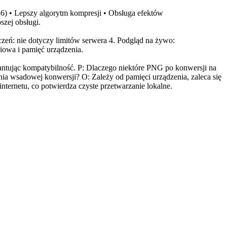
6) • Lepszy algorytm kompresji • Obsługa efektów
szej obsługi.
czeń: nie dotyczy limitów serwera 4. Podgląd na żywo:
iowa i pamięć urządzenia.
ntując kompatybilność. P: Dlaczego niektóre PNG po konwersji na
ia wsadowej konwersji? O: Zależy od pamięci urządzenia, zaleca się
nternetu, co potwierdza czyste przetwarzanie lokalne.