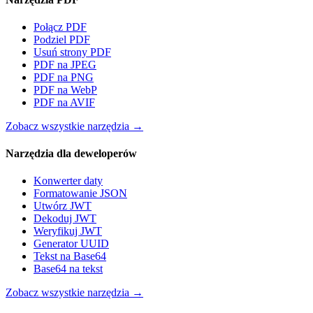
Połącz PDF
Podziel PDF
Usuń strony PDF
PDF na JPEG
PDF na PNG
PDF na WebP
PDF na AVIF
Zobacz wszystkie narzędzia
→
Narzędzia dla deweloperów
Konwerter daty
Formatowanie JSON
Utwórz JWT
Dekoduj JWT
Weryfikuj JWT
Generator UUID
Tekst na Base64
Base64 na tekst
Zobacz wszystkie narzędzia
→