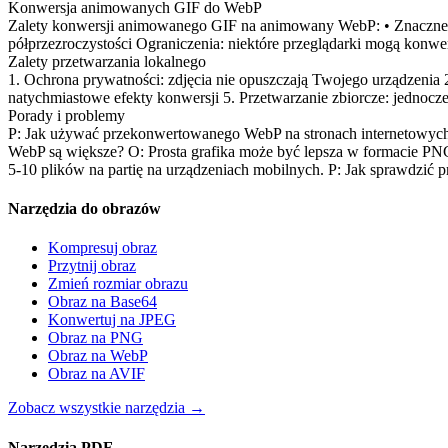
Konwersja animowanych GIF do WebP
Zalety konwersji animowanego GIF na animowany WebP: • Znaczne zm
półprzezroczystości Ograniczenia: niektóre przeglądarki mogą konwer
Zalety przetwarzania lokalnego
1. Ochrona prywatności: zdjęcia nie opuszczają Twojego urządzenia 
natychmiastowe efekty konwersji 5. Przetwarzanie zbiorcze: jednocz
Porady i problemy
P: Jak używać przekonwertowanego WebP na stronach internetowych?
WebP są większe? O: Prosta grafika może być lepsza w formacie PNG,
5-10 plików na partię na urządzeniach mobilnych. P: Jak sprawdzić pr
Narzędzia do obrazów
Kompresuj obraz
Przytnij obraz
Zmień rozmiar obrazu
Obraz na Base64
Konwertuj na JPEG
Obraz na PNG
Obraz na WebP
Obraz na AVIF
Zobacz wszystkie narzędzia
→
Narzędzia PDF