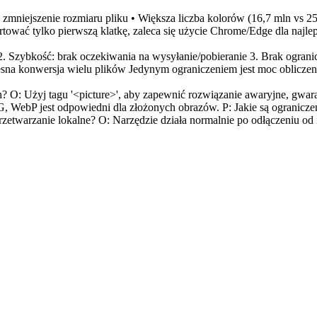
niejszenie rozmiaru pliku • Większa liczba kolorów (16,7 mln vs 25
tować tylko pierwszą klatkę, zaleca się użycie Chrome/Edge dla najlep
2. Szybkość: brak oczekiwania na wysyłanie/pobieranie 3. Brak ograni
esna konwersja wielu plików Jedynym ograniczeniem jest moc obliczen
 O: Użyj tagu '<picture>', aby zapewnić rozwiązanie awaryjne, gwara
 WebP jest odpowiedni dla złożonych obrazów. P: Jakie są ograniczen
zetwarzanie lokalne? O: Narzędzie działa normalnie po odłączeniu od i