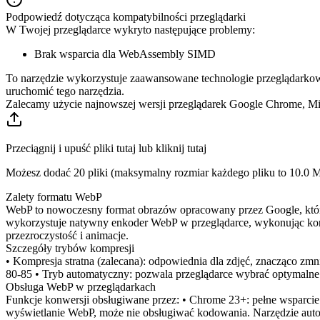
Podpowiedź dotycząca kompatybilności przeglądarki
W Twojej przeglądarce wykryto następujące problemy:
Brak wsparcia dla WebAssembly SIMD
To narzędzie wykorzystuje zaawansowane technologie przeglądarkowe,
uruchomić tego narzędzia.
Zalecamy użycie najnowszej wersji przeglądarek Google Chrome, Micr
Przeciągnij i upuść pliki tutaj lub kliknij tutaj
Możesz dodać 20 pliki (maksymalny rozmiar każdego pliku to
10.0 
Zalety formatu WebP
WebP to nowoczesny format obrazów opracowany przez Google, który
wykorzystuje natywny enkoder WebP w przeglądarce, wykonując konwe
przezroczystość i animacje.
Szczegóły trybów kompresji
• Kompresja stratna (zalecana): odpowiednia dla zdjęć, znacząco zm
80-85 • Tryb automatyczny: pozwala przeglądarce wybrać optymalne 
Obsługa WebP w przeglądarkach
Funkcje konwersji obsługiwane przez: • Chrome 23+: pełne wsparcie 
wyświetlanie WebP, może nie obsługiwać kodowania. Narzędzie auto