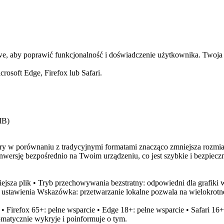
 aby poprawić funkcjonalność i doświadczenie użytkownika. Twoja obe
osoft Edge, Firefox lub Safari.
MB
)
 w porównaniu z tradycyjnymi formatami znacząco zmniejsza rozmiar 
rsję bezpośrednio na Twoim urządzeniu, co jest szybkie i bezpieczne
niejsza plik • Tryb przechowywania bezstratny: odpowiedni dla grafik
ustawienia Wskazówka: przetwarzanie lokalne pozwala na wielokrotne
• Firefox 65+: pełne wsparcie • Edge 18+: pełne wsparcie • Safari 1
matycznie wykryje i poinformuje o tym.