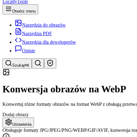
LocallyTools
Otwórz menu
Narzędzia do obrazów
Narzędzia PDF
Narzędzia dla deweloperów
Opinie
Szukaj
⌘K
Szukaj narzędzi
Konwersja obrazów na WebP
Szybkie wyszukiwanie narzędzi
Konwertuj różne formaty obrazów na format WebP z obsługą przetwar
Dodaj obrazy
Ustawienia
Obsługuje formaty JPG/JPEG/PNG/WEBP/GIF/AVIF, konwersja rozpo