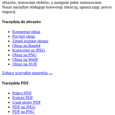
obrazów, testowanie efektów, a następnie pełne zastosowanie.
Nasze narzędzie obsługuje konwersję zbiorczą, upraszczając proces
migracji.
Narzędzia do obrazów
Kompresuj obraz
Przytnij obraz
Zmień rozmiar obrazu
Obraz na Base64
Konwertuj na JPEG
Obraz na PNG
Obraz na WebP
Obraz na AVIF
Zobacz wszystkie narzędzia
→
Narzędzia PDF
Połącz PDF
Podziel PDF
Usuń strony PDF
PDF na JPEG
PDF na PNG