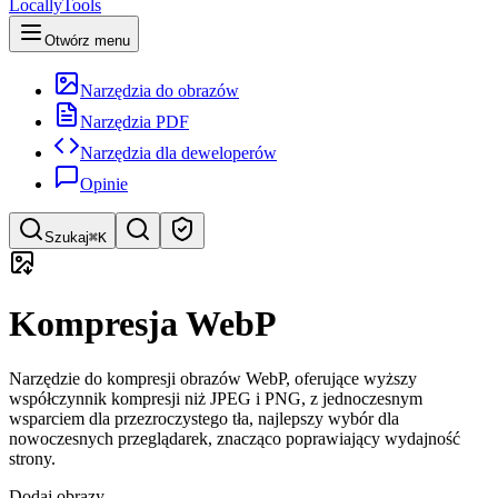
LocallyTools
Otwórz menu
Narzędzia do obrazów
Narzędzia PDF
Narzędzia dla deweloperów
Opinie
Szukaj
⌘K
Szukaj narzędzi
Kompresja WebP
Szybkie wyszukiwanie narzędzi
Narzędzie do kompresji obrazów WebP, oferujące wyższy
współczynnik kompresji niż JPEG i PNG, z jednoczesnym
wsparciem dla przezroczystego tła, najlepszy wybór dla
nowoczesnych przeglądarek, znacząco poprawiający wydajność
strony.
Dodaj obrazy