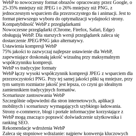
WebP to nowoczesny format obrazów opracowany przez Google, o
25-35% mniejszy niż JPEG i o 26% mniejszy niż PNG, z
jednoczesnym wsparciem dla przezroczystego tła i animacji. Jest to
format pierwszego wyboru do optymalizacji wydajności strony.
Kompatybilność WebP z przeglądarkami
Nowoczesne przeglądarki (Chrome, Firefox, Safari, Edge)
obsługują WebP. Dla starszych wersji przeglądarek zaleca się
dostarczenie JPEG/PNG jako alternatywy.
Ustawienia kompresji WebP
75% jakości to zazwyczaj najlepsze ustawienie dla WebP,
zapewniające doskonałą jakość wizualną przy maksymalnym
współczynniku kompresji.
WebP vs tradycyjne formaty
WebP łączy wysoki współczynnik kompresji JPEG z wsparciem dla
przezroczystości PNG. Przy tej samej jakości pliki są mniejsze, przy
tym samym rozmiarze jakość jest lepsza, co czyni go idealnym
zamiennikiem tradycyjnych formatów.
Scenariusze zastosowania WebP
Szczególnie odpowiedni dla stron internetowych, aplikacji
mobilnych i scenariuszy wymagających szybkiego ładowania.
Strony e-commerce, blogi i portale informacyjne korzystające z
WebP mogą znacząco poprawić doświadczenie użytkownika i
ranking SEO.
Rekomendacje wdrożenia WebP
Zaleca się stopniowe wdrażanie: najpierw konwersja kluczowych