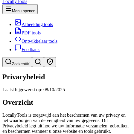
LocallyTools
Menu openen
Afbeelding tools
PDF tools
Ontwikkelaar tools
Feedback
Zoeken
⌘K
Zoek tools
Privacybeleid
Snel tools zoeken
Laatst bijgewerkt op: 08/10/2025
Overzicht
LocallyTools is toegewijd aan het beschermen van uw privacy en
het waarborgen van de veiligheid van uw gegevens. Dit
Privacybeleid legt uit hoe we uw informatie verzamelen, gebruiken
en beschermen wanneer u onze website en tools gebruikt.