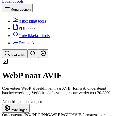
LocallyTools
Menu openen
Afbeelding tools
PDF tools
Ontwikkelaar tools
Feedback
Zoeken
⌘K
Zoek tools
WebP naar AVIF
Snel tools zoeken
Converteer WebP-afbeeldingen naar AVIF-formaat, ondersteunt
batchverwerking. Verkleint de bestandsgrootte verder met 20-30%.
Afbeeldingen toevoegen
Instellingen
Ondersteunt JPG/JPEG/PNG/WEBP/GIF/AVIF-formaten, start