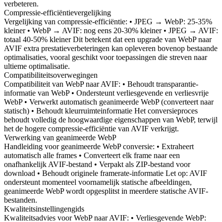
verbeteren.
Compressie-efficiëntievergelijking
Vergelijking van compressie-efficiëntie: • JPEG → WebP: 25-35%
kleiner • WebP → AVIF: nog eens 20-30% kleiner • JPEG → AVIF:
totaal 40-50% kleiner Dit betekent dat een upgrade van WebP naar
AVIF extra prestatieverbeteringen kan opleveren bovenop bestaande
optimalisaties, vooral geschikt voor toepassingen die streven naar
ultieme optimalisatie.
Compatibiliteitsoverwegingen
Compatibiliteit van WebP naar AVIF: • Behoudt transparantie-
informatie van WebP • Ondersteunt verliesgevende en verliesvrije
WebP • Verwerkt automatisch geanimeerde WebP (converteert naar
statisch) • Behoudt kleurruimteinformatie Het conversieproces
behoudt volledig de hoogwaardige eigenschappen van WebP, terwijl
het de hogere compressie-efficiëntie van AVIF verkrijgt.
Verwerking van geanimeerde WebP
Handleiding voor geanimeerde WebP conversie: • Extraheert
automatisch alle frames • Converteert elk frame naar een
onafhankelijk AVIF-bestand • Verpakt als ZIP-bestand voor
download • Behoudt originele framerate-informatie Let op: AVIF
ondersteunt momenteel voornamelijk statische afbeeldingen,
geanimeerde WebP wordt opgesplitst in meerdere statische AVIF-
bestanden.
Kwaliteitsinstellingengids
Kwaliteitsadvies voor WebP naar AVIF: • Verliesgevende WebP: