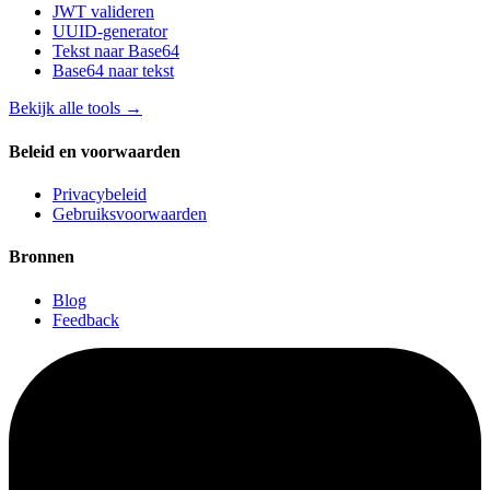
JWT valideren
UUID-generator
Tekst naar Base64
Base64 naar tekst
Bekijk alle tools
→
Beleid en voorwaarden
Privacybeleid
Gebruiksvoorwaarden
Bronnen
Blog
Feedback