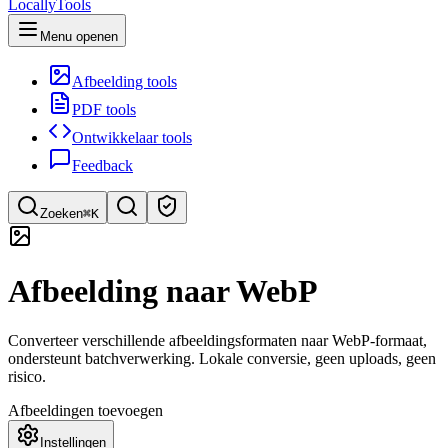
LocallyTools
Menu openen
Afbeelding tools
PDF tools
Ontwikkelaar tools
Feedback
Zoeken
⌘K
Zoek tools
Afbeelding naar WebP
Snel tools zoeken
Converteer verschillende afbeeldingsformaten naar WebP-formaat,
ondersteunt batchverwerking. Lokale conversie, geen uploads, geen
risico.
Afbeeldingen toevoegen
Instellingen