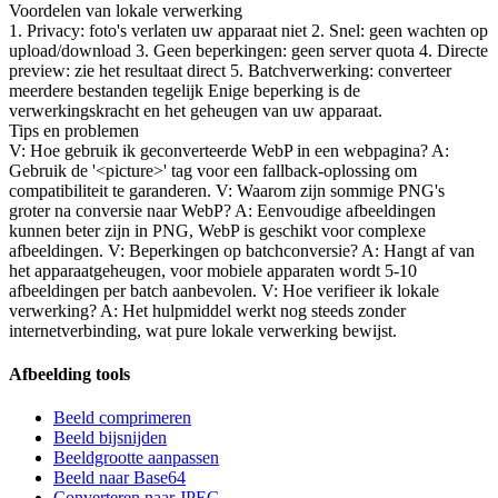
Voordelen van lokale verwerking
1. Privacy: foto's verlaten uw apparaat niet 2. Snel: geen wachten op
upload/download 3. Geen beperkingen: geen server quota 4. Directe
preview: zie het resultaat direct 5. Batchverwerking: converteer
meerdere bestanden tegelijk Enige beperking is de
verwerkingskracht en het geheugen van uw apparaat.
Tips en problemen
V: Hoe gebruik ik geconverteerde WebP in een webpagina? A:
Gebruik de '<picture>' tag voor een fallback-oplossing om
compatibiliteit te garanderen. V: Waarom zijn sommige PNG's
groter na conversie naar WebP? A: Eenvoudige afbeeldingen
kunnen beter zijn in PNG, WebP is geschikt voor complexe
afbeeldingen. V: Beperkingen op batchconversie? A: Hangt af van
het apparaatgeheugen, voor mobiele apparaten wordt 5-10
afbeeldingen per batch aanbevolen. V: Hoe verifieer ik lokale
verwerking? A: Het hulpmiddel werkt nog steeds zonder
internetverbinding, wat pure lokale verwerking bewijst.
Afbeelding tools
Beeld comprimeren
Beeld bijsnijden
Beeldgrootte aanpassen
Beeld naar Base64
Converteren naar JPEG