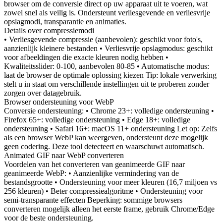
browser om de conversie direct op uw apparaat uit te voeren, wat
zowel snel als veilig is. Ondersteunt verliesgevende en verliesvrije
opslagmodi, transparantie en animaties.
Details over compressiemodi
• Verliesgevende compressie (aanbevolen): geschikt voor foto's,
aanzienlijk kleinere bestanden • Verliesvrije opslagmodus: geschikt
voor afbeeldingen die exacte kleuren nodig hebben •
Kwaliteitsslider: 0-100, aanbevolen 80-85 • Automatische modus:
laat de browser de optimale oplossing kiezen Tip: lokale verwerking
stelt u in staat om verschillende instellingen uit te proberen zonder
zorgen over datagebruik.
Browser ondersteuning voor WebP
Conversie ondersteuning: • Chrome 23+: volledige ondersteuning •
Firefox 65+: volledige ondersteuning • Edge 18+: volledige
ondersteuning • Safari 16+: macOS 11+ ondersteuning Let op: Zelfs
als een browser WebP kan weergeven, ondersteunt deze mogelijk
geen codering. Deze tool detecteert en waarschuwt automatisch.
Animated GIF naar WebP converteren
Voordelen van het converteren van geanimeerde GIF naar
geanimeerde WebP: • Aanzienlijke vermindering van de
bestandsgrootte • Ondersteuning voor meer kleuren (16,7 miljoen vs
256 kleuren) • Beter compressiealgoritme • Ondersteuning voor
semi-transparante effecten Beperking: sommige browsers
converteren mogelijk alleen het eerste frame, gebruik Chrome/Edge
voor de beste ondersteuning.