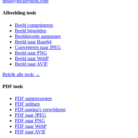
hello@locallytools.com
Afbeelding tools
Beeld comprimeren
Beeld bijsnijden
Beeldgrootte aanpassen
Beeld naar Base64
Converteren naar JPEG
Beeld naar PNG
Beeld naar WebP
Beeld naar AVIF
Bekijk alle tools
→
PDF tools
PDF samenvoegen
PDF splitsen
PDF-pagina's verwijderen
PDF naar JPEG
PDF naar PNG
PDF naar WebP
PDF naar AVIF