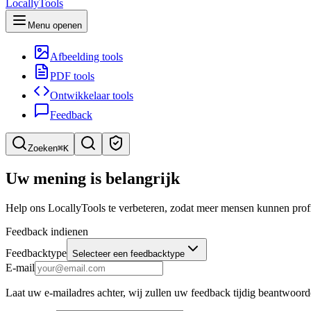
LocallyTools
Menu openen
Afbeelding tools
PDF tools
Ontwikkelaar tools
Feedback
Zoeken
⌘K
Zoek tools
Uw mening is belangrijk
Snel tools zoeken
Help ons LocallyTools te verbeteren, zodat meer mensen kunnen prof
Feedback indienen
Feedbacktype
Selecteer een feedbacktype
E-mail
Laat uw e-mailadres achter, wij zullen uw feedback tijdig beantwoor