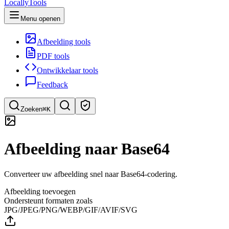
LocallyTools
Menu openen
Afbeelding tools
PDF tools
Ontwikkelaar tools
Feedback
Zoeken
⌘K
Zoek tools
Afbeelding naar Base64
Snel tools zoeken
Converteer uw afbeelding snel naar Base64-codering.
Afbeelding toevoegen
Ondersteunt formaten zoals
JPG/JPEG/PNG/WEBP/GIF/AVIF/SVG