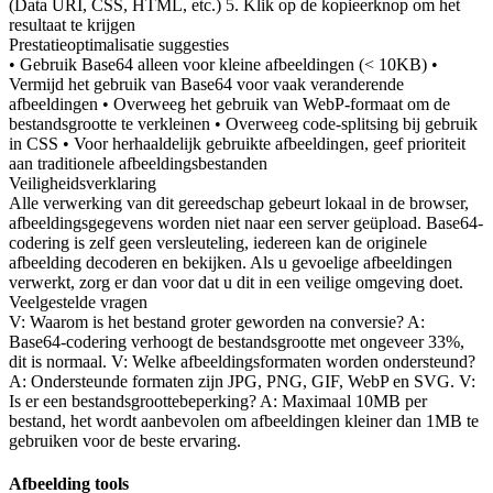
(Data URI, CSS, HTML, etc.) 5. Klik op de kopieerknop om het
resultaat te krijgen
Prestatieoptimalisatie suggesties
• Gebruik Base64 alleen voor kleine afbeeldingen (< 10KB) •
Vermijd het gebruik van Base64 voor vaak veranderende
afbeeldingen • Overweeg het gebruik van WebP-formaat om de
bestandsgrootte te verkleinen • Overweeg code-splitsing bij gebruik
in CSS • Voor herhaaldelijk gebruikte afbeeldingen, geef prioriteit
aan traditionele afbeeldingsbestanden
Veiligheidsverklaring
Alle verwerking van dit gereedschap gebeurt lokaal in de browser,
afbeeldingsgegevens worden niet naar een server geüpload. Base64-
codering is zelf geen versleuteling, iedereen kan de originele
afbeelding decoderen en bekijken. Als u gevoelige afbeeldingen
verwerkt, zorg er dan voor dat u dit in een veilige omgeving doet.
Veelgestelde vragen
V: Waarom is het bestand groter geworden na conversie? A:
Base64-codering verhoogt de bestandsgrootte met ongeveer 33%,
dit is normaal. V: Welke afbeeldingsformaten worden ondersteund?
A: Ondersteunde formaten zijn JPG, PNG, GIF, WebP en SVG. V:
Is er een bestandsgroottebeperking? A: Maximaal 10MB per
bestand, het wordt aanbevolen om afbeeldingen kleiner dan 1MB te
gebruiken voor de beste ervaring.
Afbeelding tools