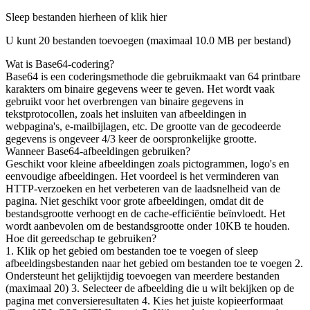
Sleep bestanden hierheen of klik hier
U kunt 20 bestanden toevoegen (maximaal
10.0 MB
per bestand)
Wat is Base64-codering?
Base64 is een coderingsmethode die gebruikmaakt van 64 printbare
karakters om binaire gegevens weer te geven. Het wordt vaak
gebruikt voor het overbrengen van binaire gegevens in
tekstprotocollen, zoals het insluiten van afbeeldingen in
webpagina's, e-mailbijlagen, etc. De grootte van de gecodeerde
gegevens is ongeveer 4/3 keer de oorspronkelijke grootte.
Wanneer Base64-afbeeldingen gebruiken?
Geschikt voor kleine afbeeldingen zoals pictogrammen, logo's en
eenvoudige afbeeldingen. Het voordeel is het verminderen van
HTTP-verzoeken en het verbeteren van de laadsnelheid van de
pagina. Niet geschikt voor grote afbeeldingen, omdat dit de
bestandsgrootte verhoogt en de cache-efficiëntie beïnvloedt. Het
wordt aanbevolen om de bestandsgrootte onder 10KB te houden.
Hoe dit gereedschap te gebruiken?
1. Klik op het gebied om bestanden toe te voegen of sleep
afbeeldingsbestanden naar het gebied om bestanden toe te voegen 2.
Ondersteunt het gelijktijdig toevoegen van meerdere bestanden
(maximaal 20) 3. Selecteer de afbeelding die u wilt bekijken op de
pagina met conversieresultaten 4. Kies het juiste kopieerformaat