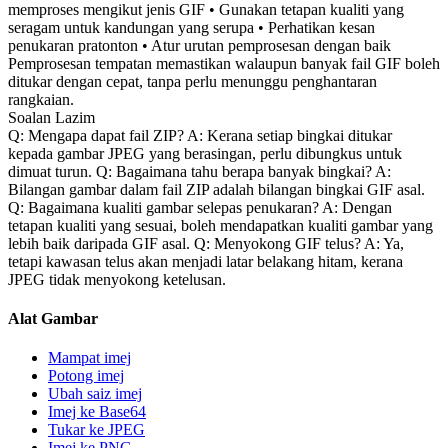
memproses mengikut jenis GIF • Gunakan tetapan kualiti yang
seragam untuk kandungan yang serupa • Perhatikan kesan
penukaran pratonton • Atur urutan pemprosesan dengan baik
Pemprosesan tempatan memastikan walaupun banyak fail GIF boleh
ditukar dengan cepat, tanpa perlu menunggu penghantaran
rangkaian.
Soalan Lazim
Q: Mengapa dapat fail ZIP? A: Kerana setiap bingkai ditukar
kepada gambar JPEG yang berasingan, perlu dibungkus untuk
dimuat turun. Q: Bagaimana tahu berapa banyak bingkai? A:
Bilangan gambar dalam fail ZIP adalah bilangan bingkai GIF asal.
Q: Bagaimana kualiti gambar selepas penukaran? A: Dengan
tetapan kualiti yang sesuai, boleh mendapatkan kualiti gambar yang
lebih baik daripada GIF asal. Q: Menyokong GIF telus? A: Ya,
tetapi kawasan telus akan menjadi latar belakang hitam, kerana
JPEG tidak menyokong ketelusan.
Alat Gambar
Mampat imej
Potong imej
Ubah saiz imej
Imej ke Base64
Tukar ke JPEG
Imej ke PNG