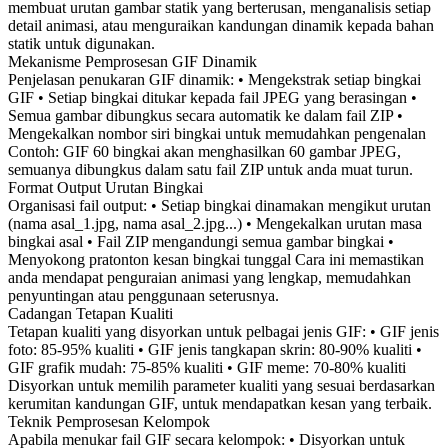
membuat urutan gambar statik yang berterusan, menganalisis setiap
detail animasi, atau menguraikan kandungan dinamik kepada bahan
statik untuk digunakan.
Mekanisme Pemprosesan GIF Dinamik
Penjelasan penukaran GIF dinamik: • Mengekstrak setiap bingkai
GIF • Setiap bingkai ditukar kepada fail JPEG yang berasingan •
Semua gambar dibungkus secara automatik ke dalam fail ZIP •
Mengekalkan nombor siri bingkai untuk memudahkan pengenalan
Contoh: GIF 60 bingkai akan menghasilkan 60 gambar JPEG,
semuanya dibungkus dalam satu fail ZIP untuk anda muat turun.
Format Output Urutan Bingkai
Organisasi fail output: • Setiap bingkai dinamakan mengikut urutan
(nama asal_1.jpg, nama asal_2.jpg...) • Mengekalkan urutan masa
bingkai asal • Fail ZIP mengandungi semua gambar bingkai •
Menyokong pratonton kesan bingkai tunggal Cara ini memastikan
anda mendapat penguraian animasi yang lengkap, memudahkan
penyuntingan atau penggunaan seterusnya.
Cadangan Tetapan Kualiti
Tetapan kualiti yang disyorkan untuk pelbagai jenis GIF: • GIF jenis
foto: 85-95% kualiti • GIF jenis tangkapan skrin: 80-90% kualiti •
GIF grafik mudah: 75-85% kualiti • GIF meme: 70-80% kualiti
Disyorkan untuk memilih parameter kualiti yang sesuai berdasarkan
kerumitan kandungan GIF, untuk mendapatkan kesan yang terbaik.
Teknik Pemprosesan Kelompok
Apabila menukar fail GIF secara kelompok: • Disyorkan untuk