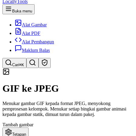
LocallyTools
Buka menu
Alat Gambar
Alat PDF
Alat Pembangun
Maklum Balas
Cari
⌘K
Cari alat
GIF ke JPEG
Carian pantas untuk alat
Menukar gambar GIF kepada format JPEG, menyokong
pemprosesan kelompok. Menukar setiap bingkai gambar animasi
kepada gambar statik, dimuat turun dalam pakej.
Tambah gambar
Tetapan