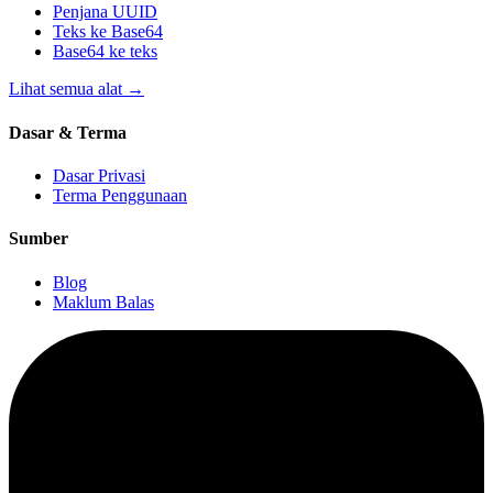
Penjana UUID
Teks ke Base64
Base64 ke teks
Lihat semua alat
→
Dasar & Terma
Dasar Privasi
Terma Penggunaan
Sumber
Blog
Maklum Balas