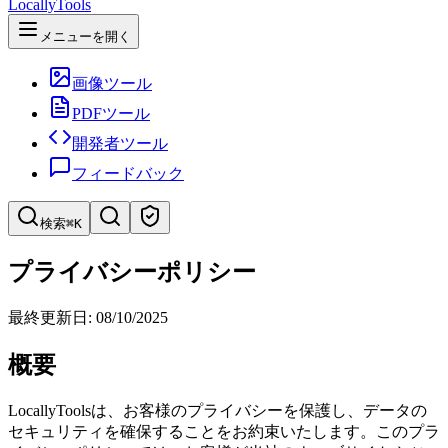
LocallyTools
メニューを開く
画像ツール
PDFツール
開発者ツール
フィードバック
検索
⌘K
ツールを検索
プライバシーポリシー
ツールを素早く検索
最終更新日: 08/10/2025
概要
LocallyToolsは、お客様のプライバシーを保護し、データの
セキュリティを確保することをお約束いたします。このプラ