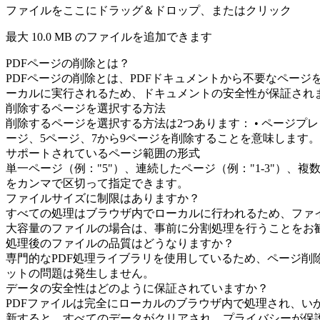
ファイルをここにドラッグ＆ドロップ、またはクリック
最大
10.0 MB
のファイルを追加できます
PDFページの削除とは？
PDFページの削除とは、PDFドキュメントから不要なペー
ーカルに実行されるため、ドキュメントの安全性が保証され
削除するページを選択する方法
削除するページを選択する方法は2つあります： • ページプレビ
ージ、5ページ、7から9ページを削除することを意味します。
サポートされているページ範囲の形式
単一ページ（例："5"）、連続したページ（例："1-3"）、複
をカンマで区切って指定できます。
ファイルサイズに制限はありますか？
すべての処理はブラウザ内でローカルに行われるため、ファイ
大容量のファイルの場合は、事前に分割処理を行うことをお
処理後のファイルの品質はどうなりますか？
専門的なPDF処理ライブラリを使用しているため、ページ
ットの問題は発生しません。
データの安全性はどのように保証されていますか？
PDFファイルは完全にローカルのブラウザ内で処理され、
新すると、すべてのデータがクリアされ、プライバシーが保