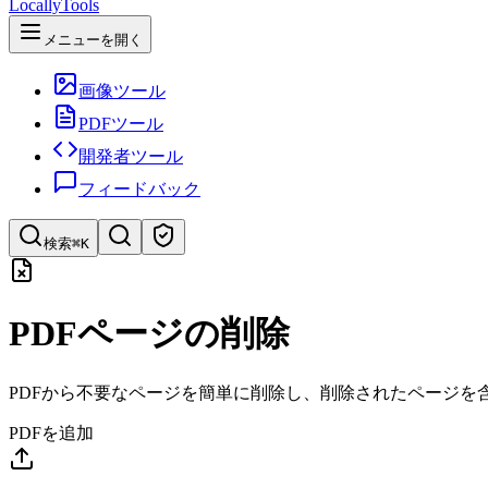
LocallyTools
メニューを開く
画像ツール
PDFツール
開発者ツール
フィードバック
検索
⌘K
ツールを検索
PDFページの削除
ツールを素早く検索
PDFから不要なページを簡単に削除し、削除されたページを
PDFを追加