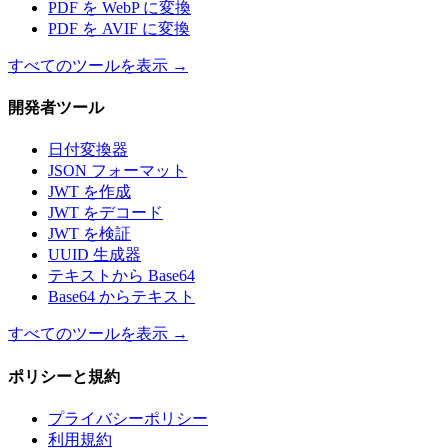
PDF を WebP に変換
PDF を AVIF に変換
すべてのツールを表示
→
開発者ツール
日付変換器
JSON フォーマット
JWT を作成
JWT をデコード
JWT を検証
UUID 生成器
テキストから Base64
Base64 からテキスト
すべてのツールを表示
→
ポリシーと規約
プライバシーポリシー
利用規約