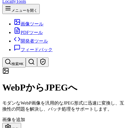
LocallyTools
メニューを開く
画像ツール
PDFツール
開発者ツール
フィードバック
検索
⌘K
ツールを検索
WebPからJPEGへ
ツールを素早く検索
モダンなWebP画像を汎用的なJPEG形式に迅速に変換し、互
換性の問題を解決し、バッチ処理をサポートします。
画像を追加