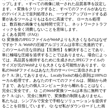
ップします。 • すべての画像に統一された品質基準を設定し
ます。 • 変換をクリックすると、すべてのファイルがあなた
のデバイス上で並列処理され、一つずつアップロードする必
要があるツールよりもはるかに高速です。 ローカル処理
は、数百枚の画像でも短時間で完了し、ネットワークトラフ
ィックを全く消費しないことを意味します。
よくある質問（FAQ）
Q: 変換後のJPEGファイルがWebPよりも大きくなるのはなぜ
ですか？ A: WebPの圧縮アルゴリズムは非常に先進的です。
このツールの主な目的は【互換性】を解決することであり、
単に極端な圧縮を追求することではありません。場合によっ
ては、高品質を維持するために生成されたJPEGファイルの
サイズが元のWebPよりも大きくなる可能性があります。 Q:
私のWebPファイルはあなた方のサーバーに送信されます
か？ A: 決してありません。LocallyToolsの核心原則は100%ロ
ーカル処理です。あなたのすべてのファイルは、開始から終
了まで、あなたの個人コンピュータから離れることはなく、
完全に安全です。 Q: このWebP変換ツールは本当に無料です
か？ A: はい、完全に無料で、変換数の制限もありません。
私たちは、シンプルで安全で手軽なソリューションを提供す
ることを目指しています。 Q: なぜ私がダウンロードした画