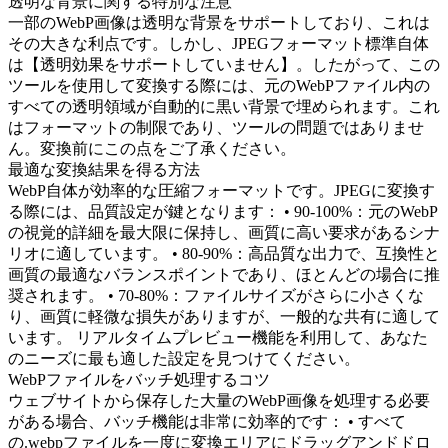
透明な背景に関する特別な注意
一部のWebP画像は透明な背景をサポートしており、これは
その大きな利点です。しかし、JPEGフォーマット標準自体
は【透明効果をサポートしていません】。したがって、この
ツールを使用して変換する際には、元のWebPファイル内の
すべての透明領域が自動的に黒い背景で埋められます。これ
はフォーマットの制限であり、ツールの問題ではありませ
ん。変換前にこの点をご了承ください。
最適な変換結果を得る方法
WebP自体が効率的な圧縮フォーマットです。JPEGに変換す
る際には、品質設定が鍵となります： • 90-100%：元のWebP
の視覚的詳細を最大限に保持し、画質に高い要求があるシナ
リオに適しています。 • 80-90%：高品質な出力で、互換性と
画質の最適なバランスポイントであり、ほとんどの場合に推
奨されます。 • 70-80%：ファイルサイズがさらに小さくな
り、画質に軽微な損失がありますが、一般的な共有に適して
います。 リアルタイムプレビュー機能を利用して、あなた
のニーズに最も適した設定を見つけてください。
WebPファイルをバッチ処理するコツ
ウェブサイトから保存した大量のWebP画像を処理する必要
がある場合、バッチ機能は非常に効率的です： • すべて
の.webpファイルを一度に変換エリアにドラッグアンドドロ