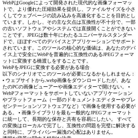
WebPはGoogleによって開発された現代的な画像フォーマッ
トで、より優れた圧縮効果を提供し、ファイルサイズを小さ
くしてウェブページの読み込みを高速化することを目的とし
ています。しかし、その主な欠点は互換性が不十分で、一部
の古いソフトウェアやシステムでは直接開くことができない
ことです。JPEGは数十年にわたるユニバーサルスタンダー
ドで、ほぼすべてのデバイスとアプリケーションでサポート
されています。このツールの核心的な価値は、あなたのデバ
イス上で安全にWebPを普遍的に互換性のあるJPEGフォーマ
ットに変換する橋渡しをすることです。
WebPをJPEGに変換する必要がある場合
以下のシナリオでこのツールが必要になるかもしれません：
• ウェブサイトから.webp画像をダウンロードしたが、あな
たのPCの画像ビューアーや画像エディターで開けない。 •
WebPフォーマットをサポートしていないアプリケーション
やプラットフォーム（一部のドキュメントエディターやプレ
ゼンテーションソフトウェアなど）で画像を使用する必要が
ある。 • 画像ライブラリを最も一般的なJPEGフォーマット
に統一して、長期的な保存と共有を容易にしたい。 すべて
の変換はローカルで完了し、互換性の問題を完璧に解決する
と同時に、プライバシー漏洩の心配はありません。