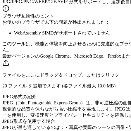
JPG/JPEG/PNG/WEBP/GIF/AVIF 形式をサポートし、
ブラウザ互換性のヒント
お使いのブラウザで以下の問題が検出されました：
WebAssembly SIMDがサポートされていません
このツールは、機能と体験を向上させるために先進的なブラ
ん。
最新バージョンのGoogle Chrome、Microsoft Edge、Fir
ファイルをここにドラッグ＆ドロップ、またはクリック
20 ファイル を追加できます (各ファイル最大
10.0 MB
)
JPEG形式の紹介
JPEG（Joint Photographic Experts Gr
視覚的な品質を保ちながら高い圧縮率を実現します。JPEG
ーを使用し、変換速度とプライバシーセキュリティを確保し
JPEG形式を使用する場合
JPEGが最も適しているのは： • 写真や実際のシーンの画像