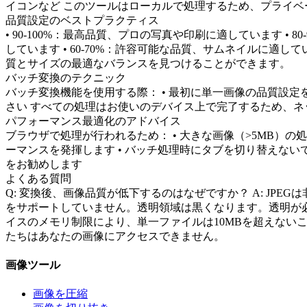
イコンなど このツールはローカルで処理するため、プライ
品質設定のベストプラクティス
• 90-100%：最高品質、プロの写真や印刷に適しています •
しています • 60-70%：許容可能な品質、サムネイルに適
質とサイズの最適なバランスを見つけることができます。
バッチ変換のテクニック
バッチ変換機能を使用する際： • 最初に単一画像の品質設定
さい すべての処理はお使いのデバイス上で完了するため、
パフォーマンス最適化のアドバイス
ブラウザで処理が行われるため： • 大きな画像（>5MB）の処
ーマンスを発揮します • バッチ処理時にタブを切り替えない
をお勧めします
よくある質問
Q: 変換後、画像品質が低下するのはなぜですか？ A: JPEG
をサポートしていません。透明領域は黒くなります。透明が必要
イスのメモリ制限により、単一ファイルは10MBを超えないこ
たちはあなたの画像にアクセスできません。
画像ツール
画像を圧縮