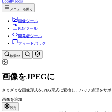
LocallyTools
メニューを開く
画像ツール
PDFツール
開発者ツール
フィードバック
検索
⌘K
ツールを検索
画像をJPEGに
ツールを素早く検索
さまざまな画像形式をJPEG形式に変換し、バッチ処理をサ
画像を追加
設定