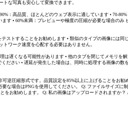
ベートな写真も安心して変換できます。
 80-90%：高品質、ほとんどのウェブ表示に適しています • 7
しています • 60%未満：プレビューや極度の圧縮が必要な場合
をテストすることをお勧めします • 類似のタイプの画像には同
ネットワーク速度を心配する必要はありません。
理は遅くなる可能性があります • 他のタブを閉じてメモリを解放する
でください • 遅延が発生した場合は、同時に処理する画像の数
は非可逆圧縮形式です。品質設定を85%以上に上げることをお勧めし
な場合はPNGを使用してください。 Q: ファイルサイズに制
とをお勧めします。 Q: 私の画像はアップロードされますか？