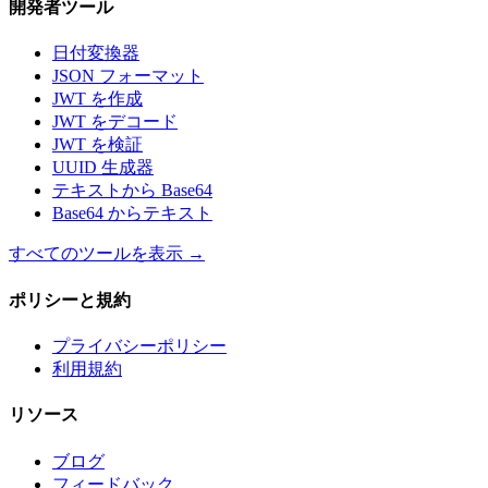
開発者ツール
日付変換器
JSON フォーマット
JWT を作成
JWT をデコード
JWT を検証
UUID 生成器
テキストから Base64
Base64 からテキスト
すべてのツールを表示
→
ポリシーと規約
プライバシーポリシー
利用規約
リソース
ブログ
フィードバック