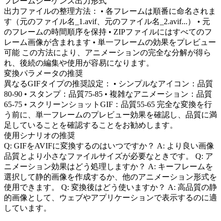
フレームシーケンス出力形式
出力ファイルの整理方法： • 各フレームは順番に命名されま
す（元のファイル名_1.avif、元のファイル名_2.avif...） • 元
のフレームの時間順序を保持 • ZIPファイルにはすべてのフ
レーム画像が含まれます • 単一フレームの効果をプレビュー
可能 この方法により、アニメーションの完全な分解が得ら
れ、後続の編集や使用が容易になります。
変換パラメータの推奨
異なるGIFタイプの推奨設定： • シンプルなアイコン：品質
80-90 • スタンプ：品質75-85 • 複雑なアニメーション：品質
65-75 • スクリーンショットGIF：品質55-65 完全な変換を行
う前に、単一フレームのプレビュー効果を確認し、品質に満
足していることを確認することをお勧めします。
使用シナリオの推奨
Q: GIFをAVIFに変換するのはいつですか？ A: より良い画像
品質とより小さなファイルサイズが必要なときです。 Q: ア
ニメーション効果はどう処理しますか？ A: キーフレームを
選択して静的画像を作成するか、他のアニメーション形式を
使用できます。 Q: 変換後はどう使いますか？ A: 高品質の静
的画像として、ウェブやアプリケーションで表示するのに適
しています。