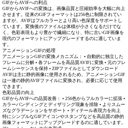
GIFからAVIFへの利点
GIFからAVIFへの変換は、画像品質と圧縮効率を大幅に向上
させます。従来のGIFフォーマットは256色に制限されてい
ますが、AVIFはフルカラーとより高い色深度をサポートし
ています。変換後のファイルは体積が小さくなるだけでな
く、色彩表現もより豊かで繊細になり、特に古いGIF画像を
現代のフォーマットにアップグレードするのに適していま
す。
アニメーションGIFの処理
アニメーションGIFの変換メカニズム： • 自動的に独立した
フレームに分解 • 各フレームを高品質AVIFに変換 • 元のフレ
ームシーケンスを保持 • ZIPファイルとしてダウンロード
AVIFは主に静的画像に使用されるため、アニメーションGIF
は一連の静的AVIFファイルに変換され、必要に応じて使用
できます。
色彩品質の向上
GIFからAVIFへの品質改善： • 256色からフルカラーに拡張 •
カラーバンディングとディザリング現象を排除 • よりスムー
ズなグラデーションをサポート • ディテール表現力を向上
特にシンプルなGIFアイコンやスタンプなどを高品質の静的
画像フォーマットにアップグレードするのに適しています。