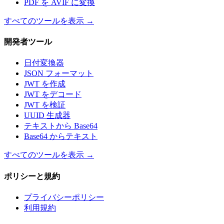
PDF を AVIF に変換
すべてのツールを表示
→
開発者ツール
日付変換器
JSON フォーマット
JWT を作成
JWT をデコード
JWT を検証
UUID 生成器
テキストから Base64
Base64 からテキスト
すべてのツールを表示
→
ポリシーと規約
プライバシーポリシー
利用規約