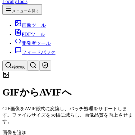
LocallyTools
メニューを開く
画像ツール
PDFツール
開発者ツール
フィードバック
検索
⌘K
ツールを検索
GIFからAVIFへ
ツールを素早く検索
GIF画像をAVIF形式に変換し、バッチ処理をサポートしま
す。ファイルサイズを大幅に減らし、画像品質を向上させま
す。
画像を追加