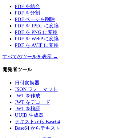
PDF を結合
PDF を分割
PDF ページを削除
PDF を JPEG に変換
PDF を PNG に変換
PDF を WebP に変換
PDF を AVIF に変換
すべてのツールを表示
→
開発者ツール
日付変換器
JSON フォーマット
JWT を作成
JWT をデコード
JWT を検証
UUID 生成器
テキストから Base64
Base64 からテキスト