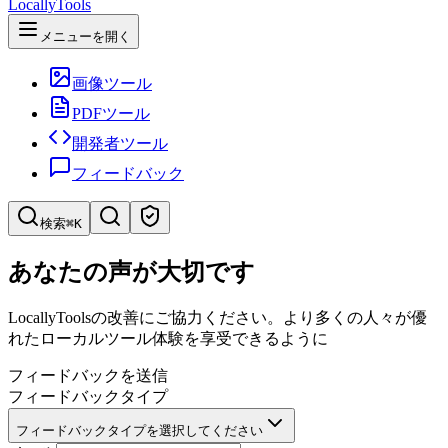
LocallyTools
メニューを開く
画像ツール
PDFツール
開発者ツール
フィードバック
検索
⌘K
ツールを検索
あなたの声が大切です
ツールを素早く検索
LocallyToolsの改善にご協力ください。より多くの人々が優
れたローカルツール体験を享受できるように
フィードバックを送信
フィードバックタイプ
フィードバックタイプを選択してください