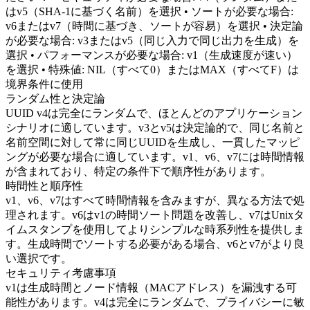
はv5（SHA-1に基づく名前）を選択 • ソートが必要な場合:
v6またはv7（時間に基づき、ソートが容易）を選択 • 決定論
が必要な場合: v3またはv5（同じ入力で同じ出力を生成）を
選択 • パフォーマンスが必要な場合: v1（生成速度が速い）
を選択 • 特殊値: NIL（すべて0）またはMAX（すべてF）は
境界条件に使用
ランダム性と決定論
UUID v4は完全にランダムで、ほとんどのアプリケーション
シナリオに適しています。v3とv5は決定論的で、同じ名前と
名前空間に対して常に同じUUIDを生成し、一貫したマッピ
ングが必要な場合に適しています。v1、v6、v7には時間情報
が含まれており、特定の条件下で順序性があります。
時間性と順序性
v1、v6、v7はすべて時間情報を含みますが、異なる方法で処
理されます。v6はv1の時間ソート問題を改善し、v7はUnixタ
イムスタンプを使用してよりシンプルな時系列性を提供しま
す。生成時間でソートする必要がある場合、v6とv7がより良
い選択です。
セキュリティ考慮事項
v1は生成時間とノード情報（MACアドレス）を漏洩する可
能性があります。v4は完全にランダムで、プライバシーに敏