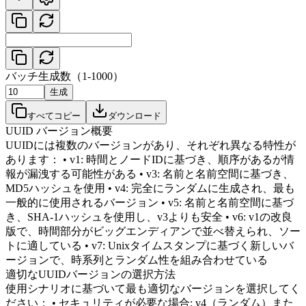
バッチ生成数（1-1000）
生成
すべてコピー
ダウンロード
UUID バージョン概要
UUIDには複数のバージョンがあり、それぞれ異なる特性が
あります： • v1: 時間とノードIDに基づき、順序があるが情
報が漏洩する可能性がある • v3: 名前と名前空間に基づき、
MD5ハッシュを使用 • v4: 完全にランダムに生成され、最も
一般的に使用されるバージョン • v5: 名前と名前空間に基づ
き、SHA-1ハッシュを使用し、v3よりも安全 • v6: v1の改良
版で、時間部分がビッグエンディアンで並べ替えられ、ソー
トに適している • v7: Unixタイムスタンプに基づく新しいバ
ージョンで、時系列とランダム性を組み合わせている
適切なUUIDバージョンの選択方法
使用シナリオに基づいて最も適切なバージョンを選択してく
ださい： • セキュリティが必要な場合: v4（ランダム）また