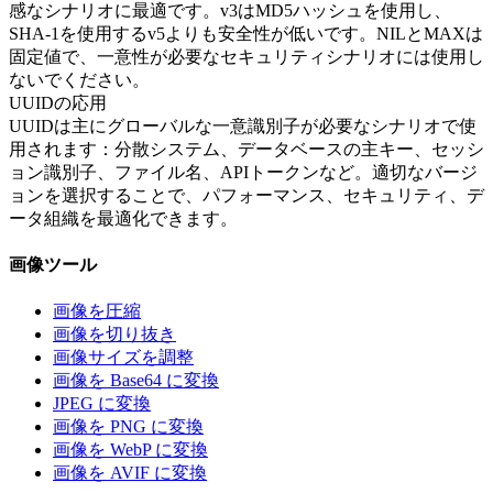
感なシナリオに最適です。v3はMD5ハッシュを使用し、
SHA-1を使用するv5よりも安全性が低いです。NILとMAXは
固定値で、一意性が必要なセキュリティシナリオには使用し
ないでください。
UUIDの応用
UUIDは主にグローバルな一意識別子が必要なシナリオで使
用されます：分散システム、データベースの主キー、セッシ
ョン識別子、ファイル名、APIトークンなど。適切なバージ
ョンを選択することで、パフォーマンス、セキュリティ、デ
ータ組織を最適化できます。
画像ツール
画像を圧縮
画像を切り抜き
画像サイズを調整
画像を Base64 に変換
JPEG に変換
画像を PNG に変換
画像を WebP に変換
画像を AVIF に変換