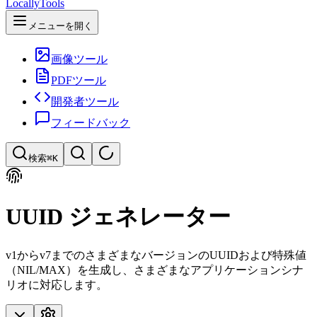
LocallyTools
メニューを開く
画像ツール
PDFツール
開発者ツール
フィードバック
検索
⌘K
ツールを検索
UUID ジェネレーター
ツールを素早く検索
v1からv7までのさまざまなバージョンのUUIDおよび特殊値
（NIL/MAX）を生成し、さまざまなアプリケーションシナ
リオに対応します。