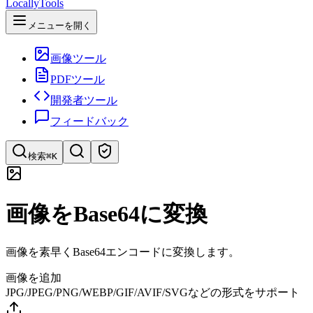
LocallyTools
メニューを開く
画像ツール
PDFツール
開発者ツール
フィードバック
検索
⌘K
ツールを検索
画像をBase64に変換
ツールを素早く検索
画像を素早くBase64エンコードに変換します。
画像を追加
JPG/JPEG/PNG/WEBP/GIF/AVIF/SVGなどの形式をサポート