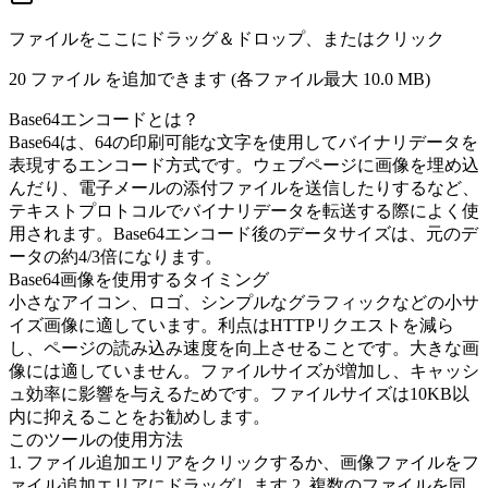
ファイルをここにドラッグ＆ドロップ、またはクリック
20 ファイル を追加できます (各ファイル最大
10.0 MB
)
Base64エンコードとは？
Base64は、64の印刷可能な文字を使用してバイナリデータを
表現するエンコード方式です。ウェブページに画像を埋め込
んだり、電子メールの添付ファイルを送信したりするなど、
テキストプロトコルでバイナリデータを転送する際によく使
用されます。Base64エンコード後のデータサイズは、元のデ
ータの約4/3倍になります。
Base64画像を使用するタイミング
小さなアイコン、ロゴ、シンプルなグラフィックなどの小サ
イズ画像に適しています。利点はHTTPリクエストを減ら
し、ページの読み込み速度を向上させることです。大きな画
像には適していません。ファイルサイズが増加し、キャッシ
ュ効率に影響を与えるためです。ファイルサイズは10KB以
内に抑えることをお勧めします。
このツールの使用方法
1. ファイル追加エリアをクリックするか、画像ファイルをフ
ァイル追加エリアにドラッグします 2. 複数のファイルを同