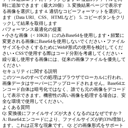
時に追加できます（最大20個） 3. 変換結果ページで表示す
る画像を選択します 4. 適切なコピーフォーマットを選択し
ます（Data URI、CSS、HTMLなど） 5. コピーボタンをクリ
ックして結果を取得します
パフォーマンス最適化の提案
• 小さな画像（< 10KB）にのみBase64を使用します • 頻繁に
変更される画像にBase64を使用しないでください • ファイル
サイズを小さくするためにWebP形式の使用を検討してくだ
さい • CSSで使用する際はコード分割を考慮してください •
繰り返し使用する画像には、従来の画像ファイルを優先して
ください
セキュリティに関する説明
このツールのすべての処理はブラウザでローカルに行われ、
画像データはサーバーにアップロードされません。Base64エ
ンコード自体は暗号化ではなく、誰でも元の画像をデコード
して表示できます。機密性の高い画像を処理する場合は、安
全な環境で使用してください。
よくある質問
Q: 変換後にファイルサイズが大きくなるのはなぜですか？
A: Base64エンコードにより、ファイルサイズが約33%増加し
ます。これは正常な現象です。 Q: どの画像形式をサポート