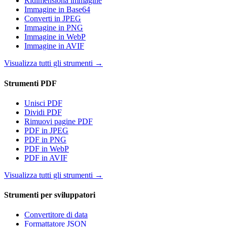
Ridimensiona immagine
Immagine in Base64
Converti in JPEG
Immagine in PNG
Immagine in WebP
Immagine in AVIF
Visualizza tutti gli strumenti
→
Strumenti PDF
Unisci PDF
Dividi PDF
Rimuovi pagine PDF
PDF in JPEG
PDF in PNG
PDF in WebP
PDF in AVIF
Visualizza tutti gli strumenti
→
Strumenti per sviluppatori
Convertitore di data
Formattatore JSON