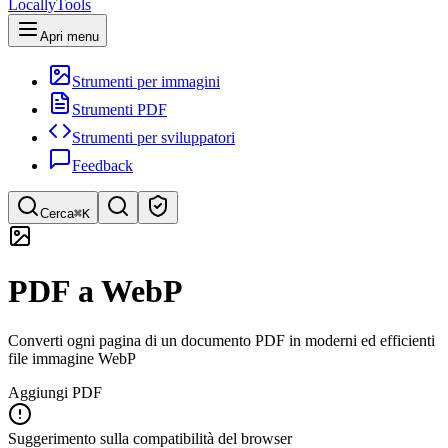
LocallyTools
Apri menu
Strumenti per immagini
Strumenti PDF
Strumenti per sviluppatori
Feedback
Cerca
⌘K
Cerca strumenti
PDF a WebP
Ricerca rapida di strumenti
Converti ogni pagina di un documento PDF in moderni ed efficienti
file immagine WebP
Aggiungi PDF
Suggerimento sulla compatibilità del browser