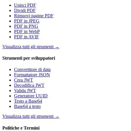
Unisci PDF
Dividi PDF
Rimuovi pagine PDF
PDF in JPEG
PDF in PNG
PDF in WebP
PDF in AVIF
Visualizza tutti gli strumenti
→
Strumenti per sviluppatori
Convertitore di data
Formattatore JSON
Crea JWT
Decodifica JWT
Valida JWT
Generatore UUID
Testo a Base64
Base64 a testo
Visualizza tutti gli strumenti
→
Politiche e Termini