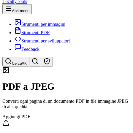
LocallyTools
Apri menu
Strumenti per immagini
Strumenti PDF
Strumenti per sviluppatori
Feedback
Cerca
⌘K
Cerca strumenti
PDF a JPEG
Ricerca rapida di strumenti
Converti ogni pagina di un documento PDF in file immagine JPEG
di alta qualità.
Aggiungi PDF