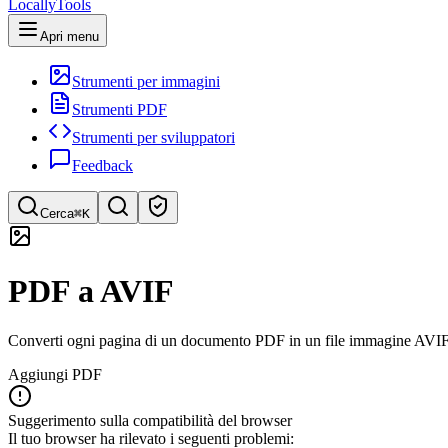
LocallyTools
Apri menu
Strumenti per immagini
Strumenti PDF
Strumenti per sviluppatori
Feedback
Cerca
⌘K
Cerca strumenti
PDF a AVIF
Ricerca rapida di strumenti
Converti ogni pagina di un documento PDF in un file immagine AVIF 
Aggiungi PDF
Suggerimento sulla compatibilità del browser
Il tuo browser ha rilevato i seguenti problemi: