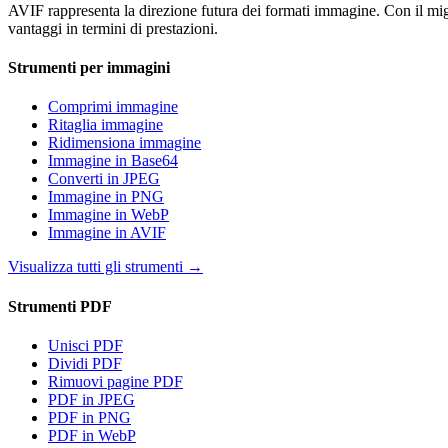
AVIF rappresenta la direzione futura dei formati immagine. Con il mig
vantaggi in termini di prestazioni.
Strumenti per immagini
Comprimi immagine
Ritaglia immagine
Ridimensiona immagine
Immagine in Base64
Converti in JPEG
Immagine in PNG
Immagine in WebP
Immagine in AVIF
Visualizza tutti gli strumenti
→
Strumenti PDF
Unisci PDF
Dividi PDF
Rimuovi pagine PDF
PDF in JPEG
PDF in PNG
PDF in WebP