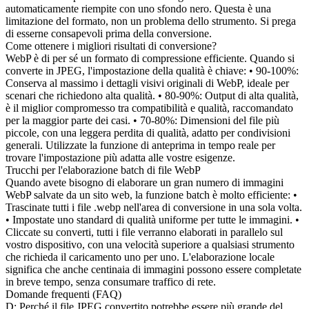
automaticamente riempite con uno sfondo nero. Questa è una
limitazione del formato, non un problema dello strumento. Si prega
di esserne consapevoli prima della conversione.
Come ottenere i migliori risultati di conversione?
WebP è di per sé un formato di compressione efficiente. Quando si
converte in JPEG, l'impostazione della qualità è chiave: • 90-100%:
Conserva al massimo i dettagli visivi originali di WebP, ideale per
scenari che richiedono alta qualità. • 80-90%: Output di alta qualità,
è il miglior compromesso tra compatibilità e qualità, raccomandato
per la maggior parte dei casi. • 70-80%: Dimensioni del file più
piccole, con una leggera perdita di qualità, adatto per condivisioni
generali. Utilizzate la funzione di anteprima in tempo reale per
trovare l'impostazione più adatta alle vostre esigenze.
Trucchi per l'elaborazione batch di file WebP
Quando avete bisogno di elaborare un gran numero di immagini
WebP salvate da un sito web, la funzione batch è molto efficiente: •
Trascinate tutti i file .webp nell'area di conversione in una sola volta.
• Impostate uno standard di qualità uniforme per tutte le immagini. •
Cliccate su converti, tutti i file verranno elaborati in parallelo sul
vostro dispositivo, con una velocità superiore a qualsiasi strumento
che richieda il caricamento uno per uno. L'elaborazione locale
significa che anche centinaia di immagini possono essere completate
in breve tempo, senza consumare traffico di rete.
Domande frequenti (FAQ)
D: Perché il file JPEG convertito potrebbe essere più grande del