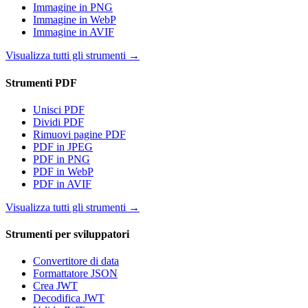
Immagine in PNG
Immagine in WebP
Immagine in AVIF
Visualizza tutti gli strumenti
→
Strumenti PDF
Unisci PDF
Dividi PDF
Rimuovi pagine PDF
PDF in JPEG
PDF in PNG
PDF in WebP
PDF in AVIF
Visualizza tutti gli strumenti
→
Strumenti per sviluppatori
Convertitore di data
Formattatore JSON
Crea JWT
Decodifica JWT