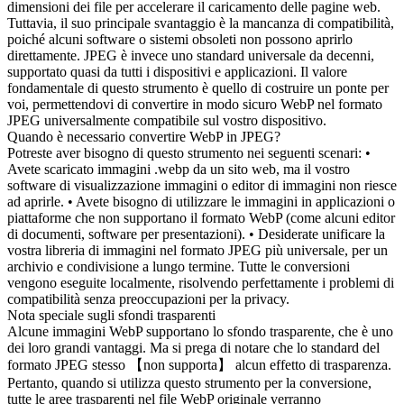
dimensioni dei file per accelerare il caricamento delle pagine web.
Tuttavia, il suo principale svantaggio è la mancanza di compatibilità,
poiché alcuni software o sistemi obsoleti non possono aprirlo
direttamente. JPEG è invece uno standard universale da decenni,
supportato quasi da tutti i dispositivi e applicazioni. Il valore
fondamentale di questo strumento è quello di costruire un ponte per
voi, permettendovi di convertire in modo sicuro WebP nel formato
JPEG universalmente compatibile sul vostro dispositivo.
Quando è necessario convertire WebP in JPEG?
Potreste aver bisogno di questo strumento nei seguenti scenari: •
Avete scaricato immagini .webp da un sito web, ma il vostro
software di visualizzazione immagini o editor di immagini non riesce
ad aprirle. • Avete bisogno di utilizzare le immagini in applicazioni o
piattaforme che non supportano il formato WebP (come alcuni editor
di documenti, software per presentazioni). • Desiderate unificare la
vostra libreria di immagini nel formato JPEG più universale, per un
archivio e condivisione a lungo termine. Tutte le conversioni
vengono eseguite localmente, risolvendo perfettamente i problemi di
compatibilità senza preoccupazioni per la privacy.
Nota speciale sugli sfondi trasparenti
Alcune immagini WebP supportano lo sfondo trasparente, che è uno
dei loro grandi vantaggi. Ma si prega di notare che lo standard del
formato JPEG stesso 【non supporta】 alcun effetto di trasparenza.
Pertanto, quando si utilizza questo strumento per la conversione,
tutte le aree trasparenti nel file WebP originale verranno