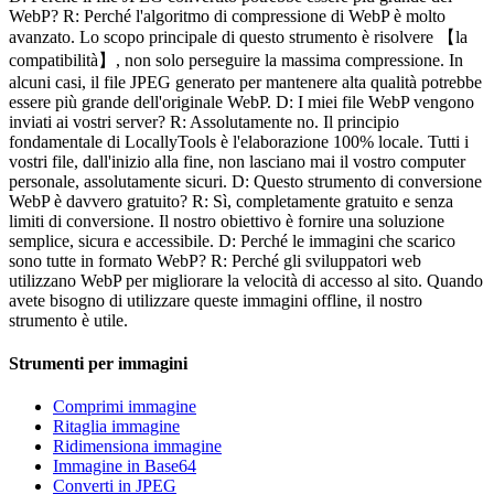
WebP? R: Perché l'algoritmo di compressione di WebP è molto
avanzato. Lo scopo principale di questo strumento è risolvere 【la
compatibilità】, non solo perseguire la massima compressione. In
alcuni casi, il file JPEG generato per mantenere alta qualità potrebbe
essere più grande dell'originale WebP. D: I miei file WebP vengono
inviati ai vostri server? R: Assolutamente no. Il principio
fondamentale di LocallyTools è l'elaborazione 100% locale. Tutti i
vostri file, dall'inizio alla fine, non lasciano mai il vostro computer
personale, assolutamente sicuri. D: Questo strumento di conversione
WebP è davvero gratuito? R: Sì, completamente gratuito e senza
limiti di conversione. Il nostro obiettivo è fornire una soluzione
semplice, sicura e accessibile. D: Perché le immagini che scarico
sono tutte in formato WebP? R: Perché gli sviluppatori web
utilizzano WebP per migliorare la velocità di accesso al sito. Quando
avete bisogno di utilizzare queste immagini offline, il nostro
strumento è utile.
Strumenti per immagini
Comprimi immagine
Ritaglia immagine
Ridimensiona immagine
Immagine in Base64
Converti in JPEG