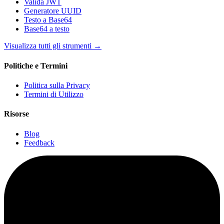
Valida JWT
Generatore UUID
Testo a Base64
Base64 a testo
Visualizza tutti gli strumenti
→
Politiche e Termini
Politica sulla Privacy
Termini di Utilizzo
Risorse
Blog
Feedback