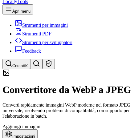
LocallyTools
Apri menu
Strumenti per immagini
Strumenti PDF
Strumenti per sviluppatori
Feedback
Cerca
⌘K
Cerca strumenti
Convertitore da WebP a JPEG
Ricerca rapida di strumenti
Converti rapidamente immagini WebP moderne nel formato JPEG
universale, risolvendo problemi di compatibilità, con supporto per
l'elaborazione in batch.
Aggiungi immagini
Impostazioni