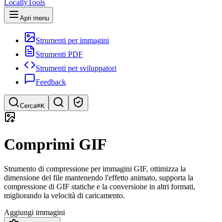
LocallyTools
Apri menu
Strumenti per immagini
Strumenti PDF
Strumenti per sviluppatori
Feedback
Cerca
⌘K
Cerca strumenti
Comprimi GIF
Ricerca rapida di strumenti
Strumento di compressione per immagini GIF, ottimizza la
dimensione del file mantenendo l'effetto animato, supporta la
compressione di GIF statiche e la conversione in altri formati,
migliorando la velocità di caricamento.
Aggiungi immagini