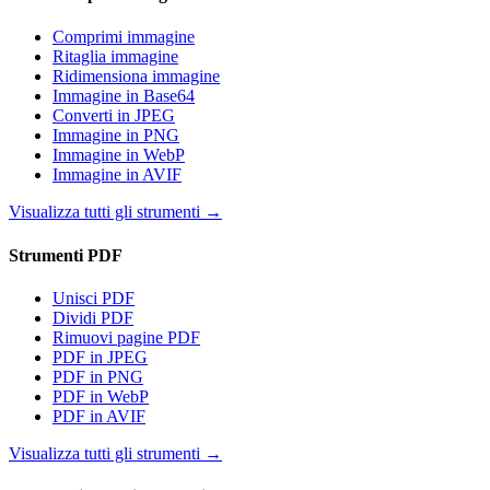
Comprimi immagine
Ritaglia immagine
Ridimensiona immagine
Immagine in Base64
Converti in JPEG
Immagine in PNG
Immagine in WebP
Immagine in AVIF
Visualizza tutti gli strumenti
→
Strumenti PDF
Unisci PDF
Dividi PDF
Rimuovi pagine PDF
PDF in JPEG
PDF in PNG
PDF in WebP
PDF in AVIF
Visualizza tutti gli strumenti
→