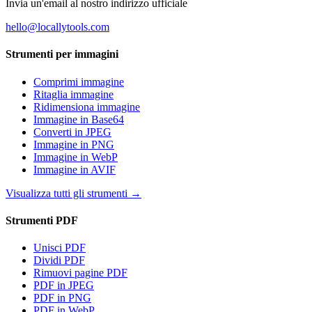
Invia un'email al nostro indirizzo ufficiale
hello@locallytools.com
Strumenti per immagini
Comprimi immagine
Ritaglia immagine
Ridimensiona immagine
Immagine in Base64
Converti in JPEG
Immagine in PNG
Immagine in WebP
Immagine in AVIF
Visualizza tutti gli strumenti
→
Strumenti PDF
Unisci PDF
Dividi PDF
Rimuovi pagine PDF
PDF in JPEG
PDF in PNG
PDF in WebP