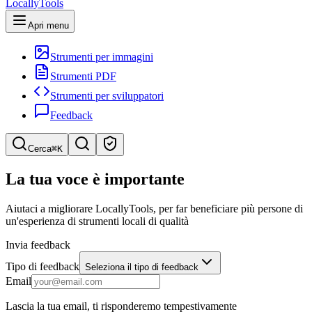
LocallyTools
Apri menu
Strumenti per immagini
Strumenti PDF
Strumenti per sviluppatori
Feedback
Cerca
⌘K
Cerca strumenti
La tua voce è importante
Ricerca rapida di strumenti
Aiutaci a migliorare LocallyTools, per far beneficiare più persone di
un'esperienza di strumenti locali di qualità
Invia feedback
Tipo di feedback
Seleziona il tipo di feedback
Email
Lascia la tua email, ti risponderemo tempestivamente