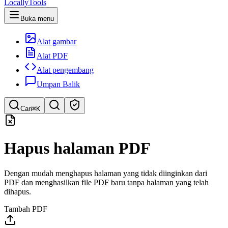
LocallyTools
Buka menu
Alat gambar
Alat PDF
Alat pengembang
Umpan Balik
Cari
⌘K
Cari alat
Hapus halaman PDF
Pencarian cepat untuk alat
Dengan mudah menghapus halaman yang tidak diinginkan dari
PDF dan menghasilkan file PDF baru tanpa halaman yang telah
dihapus.
Tambah PDF