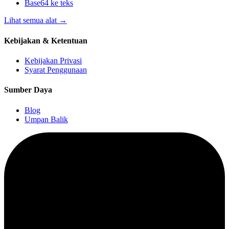
Base64 ke teks
Lihat semua alat
→
Kebijakan & Ketentuan
Kebijakan Privasi
Syarat Penggunaan
Sumber Daya
Blog
Umpan Balik