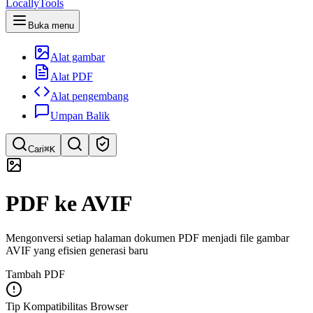
LocallyTools
Buka menu
Alat gambar
Alat PDF
Alat pengembang
Umpan Balik
Cari
⌘K
Cari alat
PDF ke AVIF
Pencarian cepat untuk alat
Mengonversi setiap halaman dokumen PDF menjadi file gambar
AVIF yang efisien generasi baru
Tambah PDF
Tip Kompatibilitas Browser