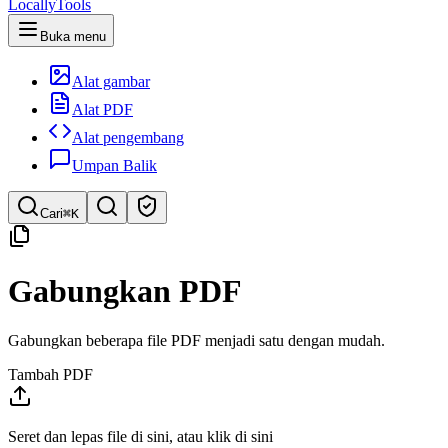
LocallyTools
Buka menu
Alat gambar
Alat PDF
Alat pengembang
Umpan Balik
Cari
⌘K
Cari alat
Gabungkan PDF
Pencarian cepat untuk alat
Gabungkan beberapa file PDF menjadi satu dengan mudah.
Tambah PDF
Seret dan lepas file di sini, atau klik di sini