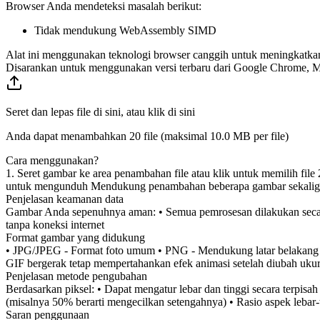
Browser Anda mendeteksi masalah berikut:
Tidak mendukung WebAssembly SIMD
Alat ini menggunakan teknologi browser canggih untuk meningkatkan f
Disarankan untuk menggunakan versi terbaru dari Google Chrome, Mic
Seret dan lepas file di sini, atau klik di sini
Anda dapat menambahkan 20 file (maksimal
10.0 MB
per file)
Cara menggunakan?
1. Seret gambar ke area penambahan file atau klik untuk memilih file
untuk mengunduh Mendukung penambahan beberapa gambar sekaligu
Penjelasan keamanan data
Gambar Anda sepenuhnya aman: • Semua pemrosesan dilakukan secara 
tanpa koneksi internet
Format gambar yang didukung
• JPG/JPEG - Format foto umum • PNG - Mendukung latar belakang 
GIF bergerak tetap mempertahankan efek animasi setelah diubah ukur
Penjelasan metode pengubahan
Berdasarkan piksel: • Dapat mengatur lebar dan tinggi secara terpisa
(misalnya 50% berarti mengecilkan setengahnya) • Rasio aspek lebar-
Saran penggunaan