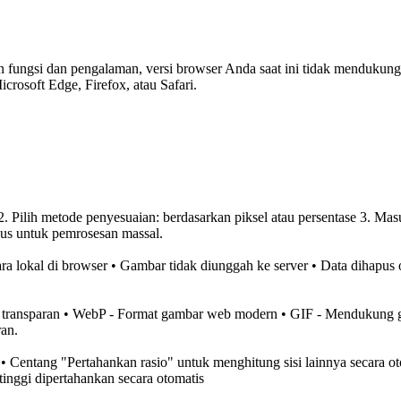
ungsi dan pengalaman, versi browser Anda saat ini tidak mendukung fit
rosoft Edge, Firefox, atau Safari.
 2. Pilih metode penyesuaian: berdasarkan piksel atau persentase 3. Ma
s untuk pemrosesan massal.
lokal di browser • Gambar tidak diunggah ke server • Data dihapus 
transparan • WebP - Format gambar web modern • GIF - Mendukung ga
an.
h • Centang "Pertahankan rasio" untuk menghitung sisi lainnya secara 
tinggi dipertahankan secara otomatis