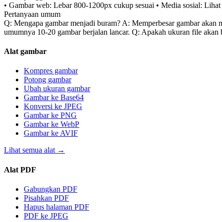
• Gambar web: Lebar 800-1200px cukup sesuai • Media sosial: Lihat 
Pertanyaan umum
Q: Mengapa gambar menjadi buram? A: Memperbesar gambar akan men
umumnya 10-20 gambar berjalan lancar. Q: Apakah ukuran file akan be
Alat gambar
Kompres gambar
Potong gambar
Ubah ukuran gambar
Gambar ke Base64
Konversi ke JPEG
Gambar ke PNG
Gambar ke WebP
Gambar ke AVIF
Lihat semua alat
→
Alat PDF
Gabungkan PDF
Pisahkan PDF
Hapus halaman PDF
PDF ke JPEG