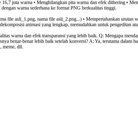
16,7 juta warna • Menghilangkan pita warna dan efek dithering • Me
 dengan warna sederhana ke format PNG berkualitas tinggi.
(nama file asli_1.png, nama file asli_2.png...) • Mempertahankan uruta
 dekomposisi animasi yang lengkap, memudahkan untuk pengeditan ata
as warna dan efek transparansi yang lebih baik. Q: Mengapa mendapa
ya benar-benar lebih baik setelah konversi? A: Ya, terutama dalam ha
, meme, dll.