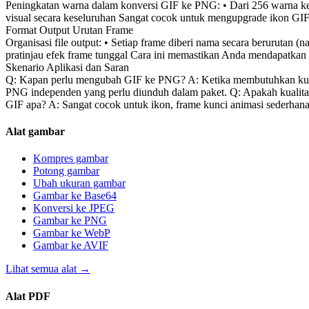
Peningkatan warna dalam konversi GIF ke PNG: • Dari 256 warna ke 
visual secara keseluruhan Sangat cocok untuk mengupgrade ikon GIF
Format Output Urutan Frame
Organisasi file output: • Setiap frame diberi nama secara berurutan 
pratinjau efek frame tunggal Cara ini memastikan Anda mendapatkan
Skenario Aplikasi dan Saran
Q: Kapan perlu mengubah GIF ke PNG? A: Ketika membutuhkan kualit
PNG independen yang perlu diunduh dalam paket. Q: Apakah kualitasn
GIF apa? A: Sangat cocok untuk ikon, frame kunci animasi sederhana
Alat gambar
Kompres gambar
Potong gambar
Ubah ukuran gambar
Gambar ke Base64
Konversi ke JPEG
Gambar ke PNG
Gambar ke WebP
Gambar ke AVIF
Lihat semua alat
→
Alat PDF