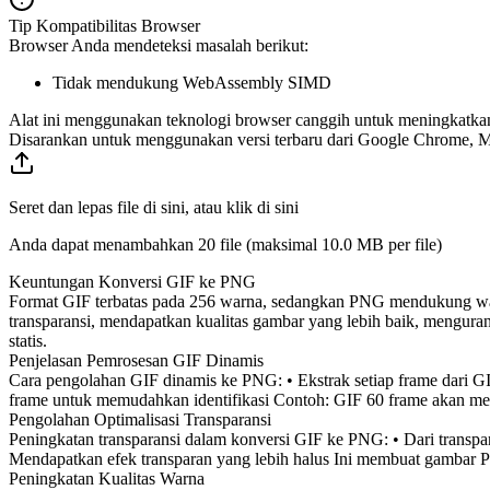
Tip Kompatibilitas Browser
Browser Anda mendeteksi masalah berikut:
Tidak mendukung WebAssembly SIMD
Alat ini menggunakan teknologi browser canggih untuk meningkatkan f
Disarankan untuk menggunakan versi terbaru dari Google Chrome, Mic
Seret dan lepas file di sini, atau klik di sini
Anda dapat menambahkan 20 file (maksimal
10.0 MB
per file)
Keuntungan Konversi GIF ke PNG
Format GIF terbatas pada 256 warna, sedangkan PNG mendukung warn
transparansi, mendapatkan kualitas gambar yang lebih baik, mengur
statis.
Penjelasan Pemrosesan GIF Dinamis
Cara pengolahan GIF dinamis ke PNG: • Ekstrak setiap frame dari G
frame untuk memudahkan identifikasi Contoh: GIF 60 frame akan me
Pengolahan Optimalisasi Transparansi
Peningkatan transparansi dalam konversi GIF ke PNG: • Dari transpara
Mendapatkan efek transparan yang lebih halus Ini membuat gambar PN
Peningkatan Kualitas Warna