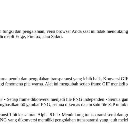
ungsi dan pengalaman, versi browser Anda saat ini tidak mendukung fit
rosoft Edge, Firefox, atau Safari.
a penuh dan pengolahan transparansi yang lebih baik. Konversi GIF
angi fenomena pita warna. Alat ini mengubah setiap frame GIF menjadi
IF • Setiap frame dikonversi menjadi file PNG independen • Semua g
nghasilkan 60 gambar PNG, semua dikemas dalam satu file ZIP untuk 
nsi 1 bit ke saluran Alpha 8 bit • Mendukung transparansi semi dan gr
G yang dikonversi memiliki pengolahan transparansi yang jauh melebi