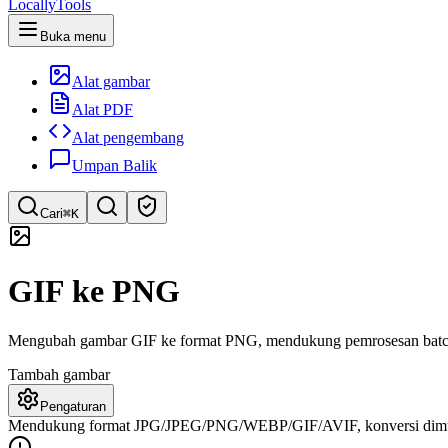
LocallyTools
Buka menu
Alat gambar
Alat PDF
Alat pengembang
Umpan Balik
Cari
⌘K
Cari alat
GIF ke PNG
Pencarian cepat untuk alat
Mengubah gambar GIF ke format PNG, mendukung pemrosesan batch. 
Tambah gambar
Pengaturan
Mendukung format JPG/JPEG/PNG/WEBP/GIF/AVIF, konversi dimulai