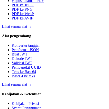
Hapus halaman PDF
PDF ke JPEG
PDF ke PNG
PDF ke WebP
PDF ke AVIF
Lihat semua alat
→
Alat pengembang
Konverter tanggal
Pemformat JSON
Buat JWT
Dekode JWT
Validasi JWT
Pembangkit UUID
Teks ke Base64
Base64 ke teks
Lihat semua alat
→
Kebijakan & Ketentuan
Kebijakan Privasi
Syarat Penggunaan