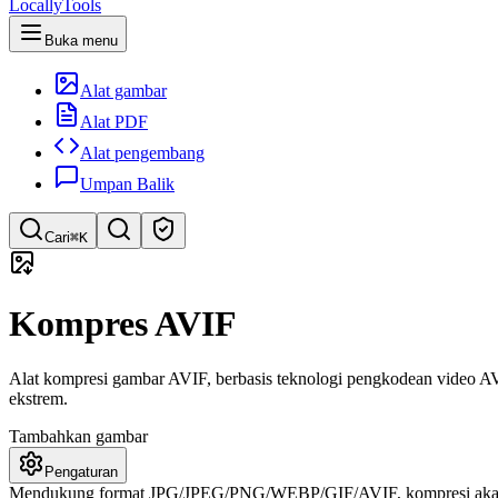
LocallyTools
Buka menu
Alat gambar
Alat PDF
Alat pengembang
Umpan Balik
Cari
⌘K
Cari alat
Kompres AVIF
Pencarian cepat untuk alat
Alat kompresi gambar AVIF, berbasis teknologi pengkodean video AV
ekstrem.
Tambahkan gambar
Pengaturan
Mendukung format JPG/JPEG/PNG/WEBP/GIF/AVIF, kompresi akan di