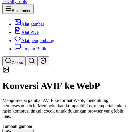
LocallyTools
Buka menu
Alat gambar
Alat PDF
Alat pengembang
Umpan Balik
Cari
⌘K
Cari alat
Konversi AVIF ke WebP
Pencarian cepat untuk alat
Mengonversi gambar AVIF ke format WebP, mendukung
pemrosesan batch. Meningkatkan kompatibilitas, mempertahankan
rasio kompresi tinggi, cocok untuk dukungan browser yang lebih
luas.
Tambah gambar