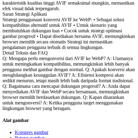
karakteristik kualitas tinggi AVIF semaksimal mungkin, memastikan
efek visual tidak terpengaruh.
Saran Strategi Aplikasi
Strategi penggunaan konversi AVIF ke WebP: • Sebagai solusi
kompatibilitas alternatif untuk AVIF • Untuk skenario yang
membutuhkan dukungan luas • Cocok untuk strategi optimasi
gambar progresif • Dapat disediakan bersama AVIF, memungkinkan
browser memilih secara otomatis Strategi ini memastikan
pengalaman pengguna terbaik di semua lingkungan.
Detail Teknis dan FAQ
Q: Mengapa perlu mengonversi dari AVIF ke WebP? A: Utamanya
untuk meningkatkan kompatibilitas, memungkinkan lebih banyak
pengguna melihat gambar dengan normal. Q: Apakah konversi akan
menghilangkan keunggulan AVIF? A: Efisiensi kompresi akan
sedikit menurun, tetapi masih lebih baik daripada format tradisional.
Q: Bagaimana cara mencapai dukungan progresif? A: Anda dapat
menyediakan AVIF dan WebP secara bersamaan, memungkinkan
browser memilih berdasarkan dukungan. Q: Kapan disarankan
untuk mengonversi? A: Ketika pengguna target menggunakan
lingkungan browser yang beragam.
Alat gambar
Kompres gambar
Potong gambar