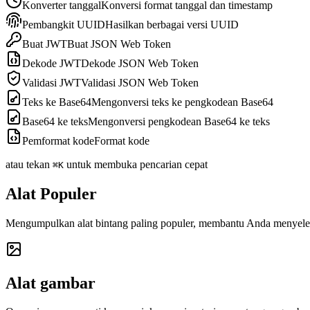
Konverter tanggal
Konversi format tanggal dan timestamp
Pembangkit UUID
Hasilkan berbagai versi UUID
Buat JWT
Buat JSON Web Token
Dekode JWT
Dekode JSON Web Token
Validasi JWT
Validasi JSON Web Token
Teks ke Base64
Mengonversi teks ke pengkodean Base64
Base64 ke teks
Mengonversi pengkodean Base64 ke teks
Pemformat kode
Format kode
atau tekan
untuk membuka pencarian cepat
⌘K
Alat Populer
Mengumpulkan alat bintang paling populer, membantu Anda menyeles
Alat gambar