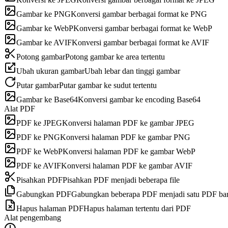
Gambar ke PNG
Konversi gambar berbagai format ke PNG
Gambar ke WebP
Konversi gambar berbagai format ke WebP
Gambar ke AVIF
Konversi gambar berbagai format ke AVIF
Potong gambar
Potong gambar ke area tertentu
Ubah ukuran gambar
Ubah lebar dan tinggi gambar
Putar gambar
Putar gambar ke sudut tertentu
Gambar ke Base64
Konversi gambar ke encoding Base64
Alat PDF
PDF ke JPEG
Konversi halaman PDF ke gambar JPEG
PDF ke PNG
Konversi halaman PDF ke gambar PNG
PDF ke WebP
Konversi halaman PDF ke gambar WebP
PDF ke AVIF
Konversi halaman PDF ke gambar AVIF
Pisahkan PDF
Pisahkan PDF menjadi beberapa file
Gabungkan PDF
Gabungkan beberapa PDF menjadi satu PDF ba
Hapus halaman PDF
Hapus halaman tertentu dari PDF
Alat pengembang