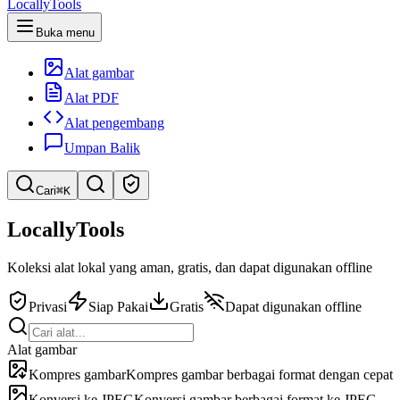
LocallyTools
Buka menu
Alat gambar
Alat PDF
Alat pengembang
Umpan Balik
Cari
⌘K
Cari alat
LocallyTools
Pencarian cepat untuk alat
Koleksi alat lokal yang aman, gratis, dan dapat digunakan offline
Privasi
Siap Pakai
Gratis
Dapat digunakan offline
Alat gambar
Kompres gambar
Kompres gambar berbagai format dengan cepat
Konversi ke JPEG
Konversi gambar berbagai format ke JPEG