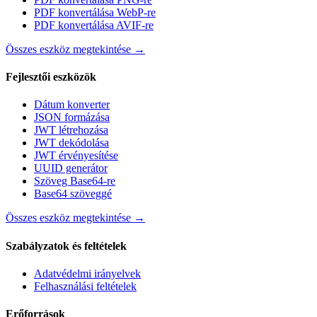
PDF konvertálása WebP-re
PDF konvertálása AVIF-re
Összes eszköz megtekintése
→
Fejlesztői eszközök
Dátum konverter
JSON formázása
JWT létrehozása
JWT dekódolása
JWT érvényesítése
UUID generátor
Szöveg Base64-re
Base64 szöveggé
Összes eszköz megtekintése
→
Szabályzatok és feltételek
Adatvédelmi irányelvek
Felhasználási feltételek
Erőforrások