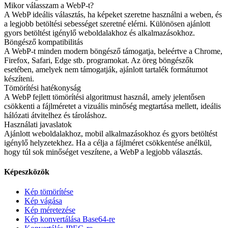
Mikor válasszam a WebP-t?
A WebP ideális választás, ha képeket szeretne használni a weben, és
a legjobb betöltési sebességet szeretné elérni. Különösen ajánlott
gyors betöltést igénylő weboldalakhoz és alkalmazásokhoz.
Böngésző kompatibilitás
A WebP-t minden modern böngésző támogatja, beleértve a Chrome,
Firefox, Safari, Edge stb. programokat. Az öreg böngészők
esetében, amelyek nem támogatják, ajánlott tartalék formátumot
készíteni.
Tömörítési hatékonyság
A WebP fejlett tömörítési algoritmust használ, amely jelentősen
csökkenti a fájlméretet a vizuális minőség megtartása mellett, ideális
hálózati átvitelhez és tároláshoz.
Használati javaslatok
Ajánlott weboldalakhoz, mobil alkalmazásokhoz és gyors betöltést
igénylő helyzetekhez. Ha a célja a fájlméret csökkentése anélkül,
hogy túl sok minőséget veszítene, a WebP a legjobb választás.
Képeszközök
Kép tömörítése
Kép vágása
Kép méretezése
Kép konvertálása Base64-re