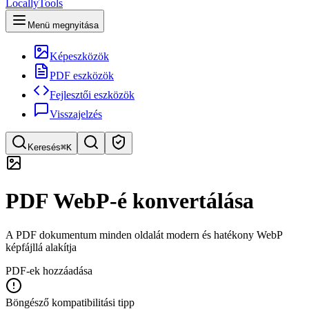
LocallyTools
Menü megnyitása
Képeszközök
PDF eszközök
Fejlesztői eszközök
Visszajelzés
Keresés
⌘K
Eszköz keresése
PDF WebP-é konvertálása
Gyors eszközkeresés
A PDF dokumentum minden oldalát modern és hatékony WebP
képfájllá alakítja
PDF-ek hozzáadása
Böngésző kompatibilitási tipp