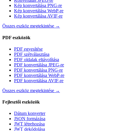
Konvertálás JPEG-re
Kép konvertálása PNG-re
Kép konvertálása WebP-re
Kép konvertálása AVIF-re
Összes eszköz megtekintése
→
PDF eszközök
PDF egyesítése
PDF szétválasztása
PDF oldalak eltávolítása
PDF konvertálása JPEG-re
PDF konvertálása PNG-re
PDF konvertálása WebP-re
PDF konvertálása AVIF-re
Összes eszköz megtekintése
→
Fejlesztői eszközök
Dátum konverter
JSON formázása
JWT létrehozása
JWT dekódolása