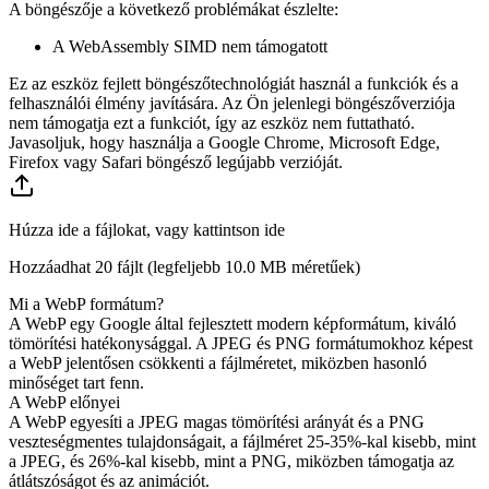
A böngészője a következő problémákat észlelte:
A WebAssembly SIMD nem támogatott
Ez az eszköz fejlett böngészőtechnológiát használ a funkciók és a
felhasználói élmény javítására. Az Ön jelenlegi böngészőverziója
nem támogatja ezt a funkciót, így az eszköz nem futtatható.
Javasoljuk, hogy használja a Google Chrome, Microsoft Edge,
Firefox vagy Safari böngésző legújabb verzióját.
Húzza ide a fájlokat, vagy kattintson ide
Hozzáadhat 20 fájlt (legfeljebb
10.0 MB
méretűek)
Mi a WebP formátum?
A WebP egy Google által fejlesztett modern képformátum, kiváló
tömörítési hatékonysággal. A JPEG és PNG formátumokhoz képest
a WebP jelentősen csökkenti a fájlméretet, miközben hasonló
minőséget tart fenn.
A WebP előnyei
A WebP egyesíti a JPEG magas tömörítési arányát és a PNG
veszteségmentes tulajdonságait, a fájlméret 25-35%-kal kisebb, mint
a JPEG, és 26%-kal kisebb, mint a PNG, miközben támogatja az
átlátszóságot és az animációt.