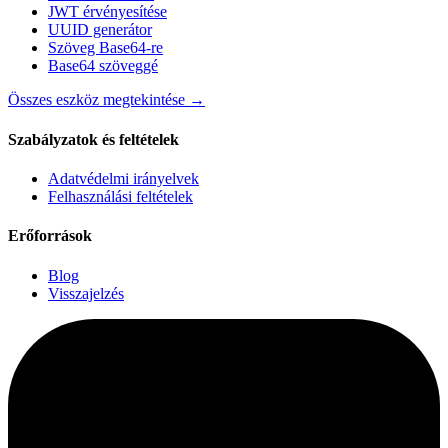
JWT érvényesítése
UUID generátor
Szöveg Base64-re
Base64 szöveggé
Összes eszköz megtekintése
→
Szabályzatok és feltételek
Adatvédelmi irányelvek
Felhasználási feltételek
Erőforrások
Blog
Visszajelzés