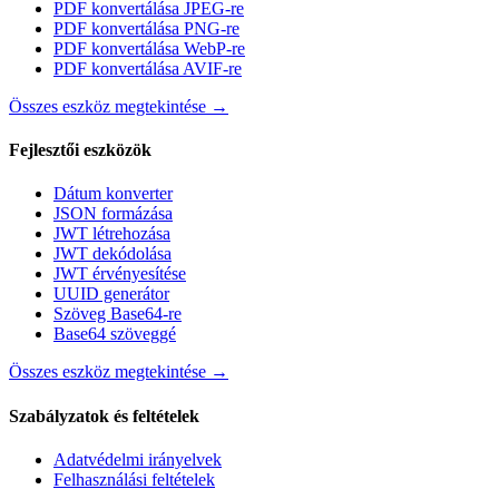
PDF konvertálása JPEG-re
PDF konvertálása PNG-re
PDF konvertálása WebP-re
PDF konvertálása AVIF-re
Összes eszköz megtekintése
→
Fejlesztői eszközök
Dátum konverter
JSON formázása
JWT létrehozása
JWT dekódolása
JWT érvényesítése
UUID generátor
Szöveg Base64-re
Base64 szöveggé
Összes eszköz megtekintése
→
Szabályzatok és feltételek
Adatvédelmi irányelvek
Felhasználási feltételek