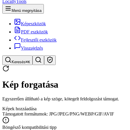
LocallyTools
Menü megnyitása
Képeszközök
PDF eszközök
Fejlesztői eszközök
Visszajelzés
Keresés
⌘K
Eszköz keresése
Kép forgatása
Gyors eszközkeresés
Egyszerűen állítható a kép szöge, kötegelt feldolgozást támogat.
Képek hozzáadása
Támogatott formátumok: JPG/JPEG/PNG/WEBP/GIF/AVIF
Böngésző kompatibilitási tipp