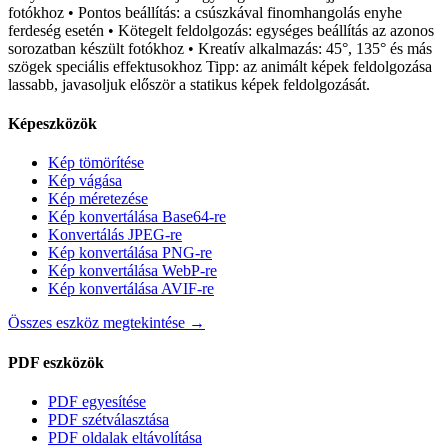
fotókhoz • Pontos beállítás: a csúszkával finomhangolás enyhe
ferdeség esetén • Kötegelt feldolgozás: egységes beállítás az azonos
sorozatban készült fotókhoz • Kreatív alkalmazás: 45°, 135° és más
szögek speciális effektusokhoz Tipp: az animált képek feldolgozása
lassabb, javasoljuk először a statikus képek feldolgozását.
Képeszközök
Kép tömörítése
Kép vágása
Kép méretezése
Kép konvertálása Base64-re
Konvertálás JPEG-re
Kép konvertálása PNG-re
Kép konvertálása WebP-re
Kép konvertálása AVIF-re
Összes eszköz megtekintése
→
PDF eszközök
PDF egyesítése
PDF szétválasztása
PDF oldalak eltávolítása