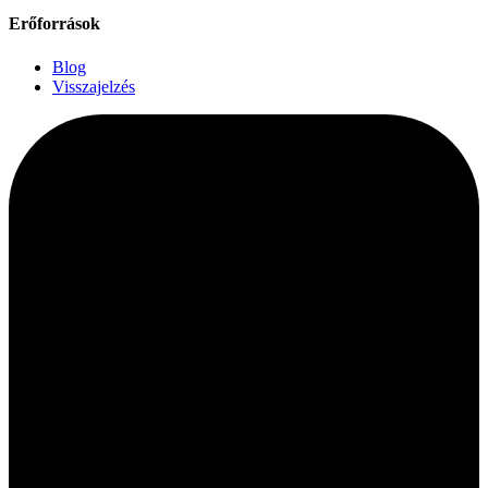
Erőforrások
Blog
Visszajelzés