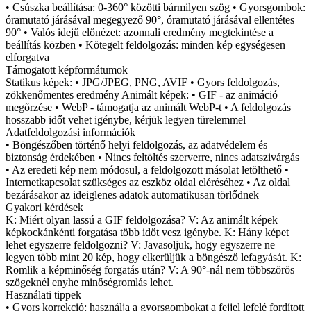
• Csúszka beállítása: 0-360° közötti bármilyen szög • Gyorsgombok:
óramutató járásával megegyező 90°, óramutató járásával ellentétes
90° • Valós idejű előnézet: azonnali eredmény megtekintése a
beállítás közben • Kötegelt feldolgozás: minden kép egységesen
elforgatva
Támogatott képformátumok
Statikus képek: • JPG/JPEG, PNG, AVIF • Gyors feldolgozás,
zökkenőmentes eredmény Animált képek: • GIF - az animáció
megőrzése • WebP - támogatja az animált WebP-t • A feldolgozás
hosszabb időt vehet igénybe, kérjük legyen türelemmel
Adatfeldolgozási információk
• Böngészőben történő helyi feldolgozás, az adatvédelem és
biztonság érdekében • Nincs feltöltés szerverre, nincs adatszivárgás
• Az eredeti kép nem módosul, a feldolgozott másolat letölthető •
Internetkapcsolat szükséges az eszköz oldal eléréséhez • Az oldal
bezárásakor az ideiglenes adatok automatikusan törlődnek
Gyakori kérdések
K: Miért olyan lassú a GIF feldolgozása? V: Az animált képek
képkockánkénti forgatása több időt vesz igénybe. K: Hány képet
lehet egyszerre feldolgozni? V: Javasoljuk, hogy egyszerre ne
legyen több mint 20 kép, hogy elkerüljük a böngésző lefagyását. K:
Romlik a képminőség forgatás után? V: A 90°-nál nem többszörös
szögeknél enyhe minőségromlás lehet.
Használati tippek
• Gyors korrekció: használja a gyorsgombokat a fejjel lefelé fordított