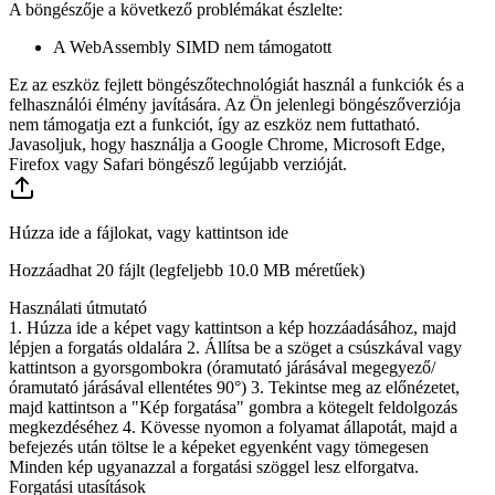
A böngészője a következő problémákat észlelte:
A WebAssembly SIMD nem támogatott
Ez az eszköz fejlett böngészőtechnológiát használ a funkciók és a
felhasználói élmény javítására. Az Ön jelenlegi böngészőverziója
nem támogatja ezt a funkciót, így az eszköz nem futtatható.
Javasoljuk, hogy használja a Google Chrome, Microsoft Edge,
Firefox vagy Safari böngésző legújabb verzióját.
Húzza ide a fájlokat, vagy kattintson ide
Hozzáadhat 20 fájlt (legfeljebb
10.0 MB
méretűek)
Használati útmutató
1. Húzza ide a képet vagy kattintson a kép hozzáadásához, majd
lépjen a forgatás oldalára 2. Állítsa be a szöget a csúszkával vagy
kattintson a gyorsgombokra (óramutató járásával megegyező/
óramutató járásával ellentétes 90°) 3. Tekintse meg az előnézetet,
majd kattintson a "Kép forgatása" gombra a kötegelt feldolgozás
megkezdéséhez 4. Kövesse nyomon a folyamat állapotát, majd a
befejezés után töltse le a képeket egyenként vagy tömegesen
Minden kép ugyanazzal a forgatási szöggel lesz elforgatva.
Forgatási utasítások