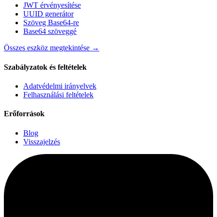
JWT érvényesítése
UUID generátor
Szöveg Base64-re
Base64 szöveggé
Összes eszköz megtekintése
→
Szabályzatok és feltételek
Adatvédelmi irányelvek
Felhasználási feltételek
Erőforrások
Blog
Visszajelzés