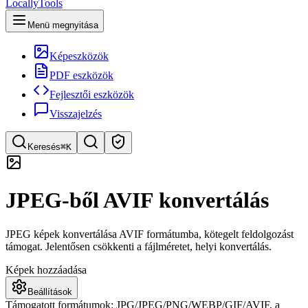
LocallyTools
Menü megnyitása
Képeszközök
PDF eszközök
Fejlesztői eszközök
Visszajelzés
Keresés
⌘K
Eszköz keresése
JPEG-ből AVIF konvertálás
Gyors eszközkeresés
JPEG képek konvertálása AVIF formátumba, kötegelt feldolgozást
támogat. Jelentősen csökkenti a fájlméretet, helyi konvertálás.
Képek hozzáadása
Beállítások
Támogatott formátumok: JPG/JPEG/PNG/WEBP/GIF/AVIF, a