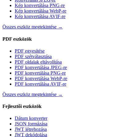
Kép konvertálása PNG-re
Kép konvertálása WebP-re
Kép konvertálása AVIF-re
Összes eszköz megtekintése
→
PDF eszközök
PDF egyesítése
PDF szétválasztása
PDF oldalak eltávolítása
PDF konvertálása JPEG-re
PDF konvertálása PNG-re
PDF konvertálása WebP-re
PDF konvertálása AVIF-re
Összes eszköz megtekintése
→
Fejlesztői eszközök
Dátum konverter
JSON formázása
JWT létrehozása
JWT dekódolása