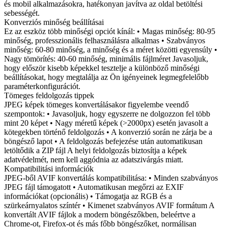
és mobil alkalmazásokra, hatékonyan javítva az oldal betöltési
sebességét.
Konverziós minőség beállításai
Ez az eszköz több minőségi opciót kínál: • Magas minőség: 80-95
minőség, professzionális felhasználásra alkalmas • Szabványos
minőség: 60-80 minőség, a minőség és a méret közötti egyensúly •
Nagy tömörítés: 40-60 minőség, minimális fájlméret Javasoljuk,
hogy először kisebb képekkel tesztelje a különböző minőségi
beállításokat, hogy megtalálja az Ön igényeinek legmegfelelőbb
paraméterkonfigurációt.
Tömeges feldolgozás tippek
JPEG képek tömeges konvertálásakor figyelembe veendő
szempontok: • Javasoljuk, hogy egyszerre ne dolgozzon fel több
mint 20 képet • Nagy méretű képek (>2000px) esetén javasolt a
kötegekben történő feldolgozás • A konverzió során ne zárja be a
böngésző lapot • A feldolgozás befejezése után automatikusan
letöltődik a ZIP fájl A helyi feldolgozás biztosítja a képek
adatvédelmét, nem kell aggódnia az adatszivárgás miatt.
Kompatibilitási információk
JPEG-ből AVIF konvertálás kompatibilitása: • Minden szabványos
JPEG fájl támogatott • Automatikusan megőrzi az EXIF
információkat (opcionális) • Támogatja az RGB és a
szürkeárnyalatos színtér • Kimenet szabványos AVIF formátum A
konvertált AVIF fájlok a modern böngészőkben, beleértve a
Chrome-ot, Firefox-ot és más főbb böngészőket, normálisan