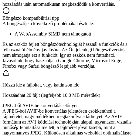
hozzáadás után automatikusan megkezdődik a konvertálás.
Böngésző kompatibilitási tipp
A böngészője a következő problémákat észlelte:
A WebAssembly SIMD nem támogatott
Ez az eszköz fejlett böngészőtechnológiát használ a funkciók és a
felhasználói élmény javítására. Az Ön jelenlegi böngészőverziója
nem támogatja ezt a funkciót, így az eszköz nem futtatható.
Javasoljuk, hogy használja a Google Chrome, Microsoft Edge,
Firefox vagy Safari böngésző legújabb verzióját.
Húzza ide a fájlokat, vagy kattintson ide
Hozzáadhat 20 fájlt (legfeljebb
10.0 MB
méretűek)
JPEG-ből AVIF-be konvertálás előnyei
A JPEG-ből AVIF-be konvertálás jelentősen csökkentheti a
fájlméretet, nagy mértékben megtakarítva a tárhelyet. Az AVIF
formátum az AV1 kódolási technológián alapul, ugyanazon vizuális
minőség fenntartása mellett, a fájlméret jóval kisebb, mint a
hagyományos JPEG. Különösen alkalmas weboldal optimalizálásra