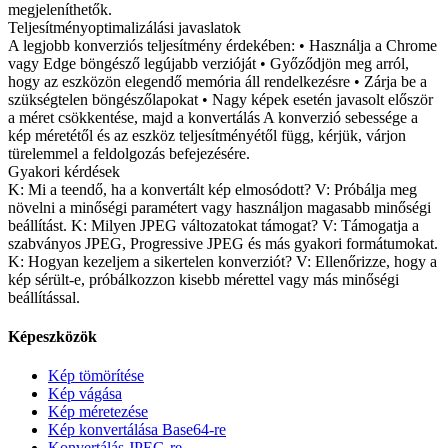
megjeleníthetők.
Teljesítményoptimalizálási javaslatok
A legjobb konverziós teljesítmény érdekében: • Használja a Chrome
vagy Edge böngésző legújabb verzióját • Győződjön meg arról,
hogy az eszközön elegendő memória áll rendelkezésre • Zárja be a
szükségtelen böngészőlapokat • Nagy képek esetén javasolt először
a méret csökkentése, majd a konvertálás A konverzió sebessége a
kép méretétől és az eszköz teljesítményétől függ, kérjük, várjon
türelemmel a feldolgozás befejezésére.
Gyakori kérdések
K: Mi a teendő, ha a konvertált kép elmosódott? V: Próbálja meg
növelni a minőségi paramétert vagy használjon magasabb minőségi
beállítást. K: Milyen JPEG változatokat támogat? V: Támogatja a
szabványos JPEG, Progressive JPEG és más gyakori formátumokat.
K: Hogyan kezeljem a sikertelen konverziót? V: Ellenőrizze, hogy a
kép sérült-e, próbálkozzon kisebb mérettel vagy más minőségi
beállítással.
Képeszközök
Kép tömörítése
Kép vágása
Kép méretezése
Kép konvertálása Base64-re
Konvertálás JPEG-re