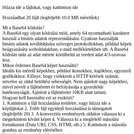
Húzza ide a fájlokat, vagy kattintson ide
Hozzáadhat 20 fájlt (legfeljebb
10.0 MB
méretűek)
Mi a Base64 kódolás?
A Base64 egy olyan kódolási mód, amely 64 nyomtatható karaktert
használ a bináris adatok reprezentálására. Gyakran használják
bináris adatok továbbítására szöveges protokollokban, például képek
beágyazására weboldalakban, e-mail mellékletekben stb. A Base64
kódolás után az adat mérete körülbelül az eredeti adat 4/3-szorosa
lesz.
Mikor érdemes Base64 képet használni?
Ideális kis méretű képekhez, például ikonokhoz, logókhoz, egyszerű
grafikákhoz. Előnye, hogy csökkenti a HTTP kérések számát,
növelve az oldal betöltési sebességét. Nem ajánlott nagy képekhez,
mivel növeli a fájlméretet és befolyásolja a gyorsítótár
hatékonyságát. Ajánlott a fájlméretet 10KB alatt tartani.
Hogyan kell használni ezt az eszközt?
1. Kattintson a fájl hozzáadása területre, vagy húzza ide a
képfájlokat 2. Több fájl egyidejű hozzáadása is támogatott
(legfeljebb 20) 3. A konverziós eredmények oldalon válassza ki a
megtekinteni kívánt képet 4. Válassza ki a megfelelő másolási
formátumot (Data URI, CSS, HTML stb.) 5. Kattintson a másolás
gombra az eredmény eléréséhez