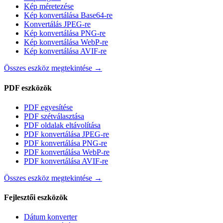
Kép méretezése
Kép konvertálása Base64-re
Konvertálás JPEG-re
Kép konvertálása PNG-re
Kép konvertálása WebP-re
Kép konvertálása AVIF-re
Összes eszköz megtekintése
→
PDF eszközök
PDF egyesítése
PDF szétválasztása
PDF oldalak eltávolítása
PDF konvertálása JPEG-re
PDF konvertálása PNG-re
PDF konvertálása WebP-re
PDF konvertálása AVIF-re
Összes eszköz megtekintése
→
Fejlesztői eszközök
Dátum konverter