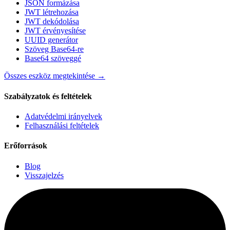
JSON formázása
JWT létrehozása
JWT dekódolása
JWT érvényesítése
UUID generátor
Szöveg Base64-re
Base64 szöveggé
Összes eszköz megtekintése
→
Szabályzatok és feltételek
Adatvédelmi irányelvek
Felhasználási feltételek
Erőforrások
Blog
Visszajelzés