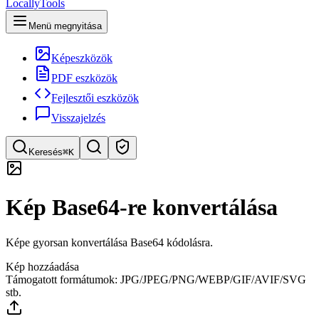
LocallyTools
Menü megnyitása
Képeszközök
PDF eszközök
Fejlesztői eszközök
Visszajelzés
Keresés
⌘K
Eszköz keresése
Kép Base64-re konvertálása
Gyors eszközkeresés
Képe gyorsan konvertálása Base64 kódolásra.
Kép hozzáadása
Támogatott formátumok: JPG/JPEG/PNG/WEBP/GIF/AVIF/SVG
stb.