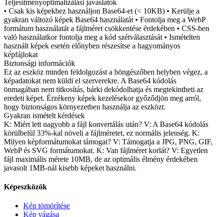
Teljesítményoptimalizálási javaslatok
• Csak kis képekhez használjon Base64-et (< 10KB) • Kerülje a
gyakran változó képek Base64 használatát • Fontolja meg a WebP
formátum használatát a fájlméret csökkentése érdekében • CSS-ben
való használatkor fontolja meg a kód szétválasztását • Ismételten
használt képek esetén előnyben részesítse a hagyományos
képfájlokat
Biztonsági információk
Ez az eszköz minden feldolgozást a böngészőben helyben végez, a
képadatokat nem küldi el szerverekre. A Base64 kódolás
önmagában nem titkosítás, bárki dekódolhatja és megtekintheti az
eredeti képet. Érzékeny képek kezelésekor győződjön meg arról,
hogy biztonságos környezetben használja az eszközt.
Gyakran ismételt kérdések
K: Miért lett nagyobb a fájl konvertálás után? V: A Base64 kódolás
körülbelül 33%-kal növeli a fájlméretet, ez normális jelenség. K:
Milyen képformátumokat támogat? V: Támogatja a JPG, PNG, GIF,
WebP és SVG formátumokat. K: Van fájlméret korlát? V: Egyetlen
fájl maximális mérete 10MB, de az optimális élmény érdekében
javasolt 1MB-nál kisebb képeket használni.
Képeszközök
Kép tömörítése
Kép vágása