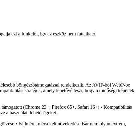
atja ezt a funkciót, így az eszköz nem futtatható.
 szélesebb böngészőtámogatással rendelkezik. Az AVIF-ből WebP-be
patibilitási stratégia, amely lehetővé teszi, hogy a minőségi képeitek
támogatott (Chrome 23+, Firefox 65+, Safari 16+) • Kompatibilitás
e a használati lehetőségeket.
gőrzése • Fájlméret mérsékelt növekedése Bár nem olyan extrém,