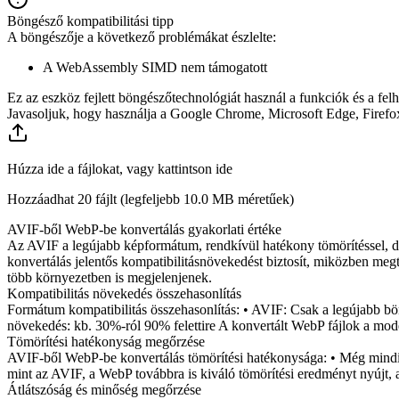
Böngésző kompatibilitási tipp
A böngészője a következő problémákat észlelte:
A WebAssembly SIMD nem támogatott
Ez az eszköz fejlett böngészőtechnológiát használ a funkciók és a fel
Javasoljuk, hogy használja a Google Chrome, Microsoft Edge, Firefox
Húzza ide a fájlokat, vagy kattintson ide
Hozzáadhat 20 fájlt (legfeljebb
10.0 MB
méretűek)
AVIF-ből WebP-be konvertálás gyakorlati értéke
Az AVIF a legújabb képformátum, rendkívül hatékony tömörítéssel, d
konvertálás jelentős kompatibilitásnövekedést biztosít, miközben megta
több környezetben is megjelenjenek.
Kompatibilitás növekedés összehasonlítás
Formátum kompatibilitás összehasonlítás: • AVIF: Csak a legújabb b
növekedés: kb. 30%-ról 90% felettire A konvertált WebP fájlok a mod
Tömörítési hatékonyság megőrzése
AVIF-ből WebP-be konvertálás tömörítési hatékonysága: • Még mindi
mint az AVIF, a WebP továbbra is kiváló tömörítési eredményt nyújt, 
Átlátszóság és minőség megőrzése