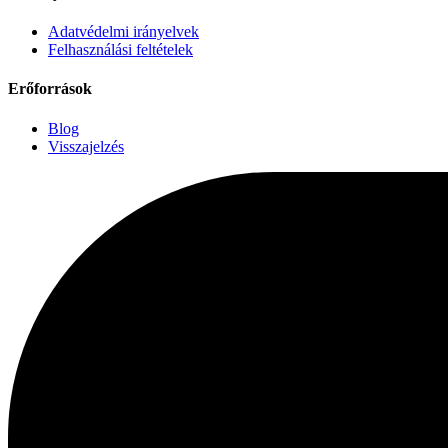
Adatvédelmi irányelvek
Felhasználási feltételek
Erőforrások
Blog
Visszajelzés