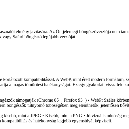
használói élmény javítására. Az Ön jelenlegi böngészőverziója nem támog
 vagy Safari böngésző legújabb verzióját.
e korlátozott kompatibilitással. A WebP, mint érett modern formátum,
rtja a magas tömörítési hatékonyságot. Ez egy gyakorlati visszafele kom
öngészők támogatják (Chrome 85+, Firefox 93+) • WebP: Széles körben 
ern böngészők túlnyomó többségében megjeleníthetők, jelentősen bővítv
g kisebb, mint a JPEG • Kisebb, mint a PNG • Jó vizuális minőség me
a kompatibilitás és hatékonyság legjobb egyensúlyát képviseli.