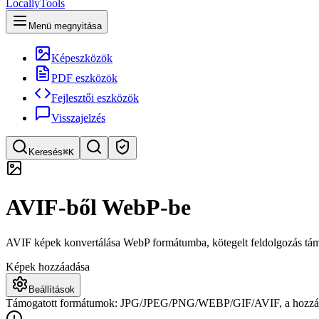
LocallyTools
Menü megnyitása
Képeszközök
PDF eszközök
Fejlesztői eszközök
Visszajelzés
Keresés
⌘K
Eszköz keresése
AVIF-ből WebP-be
Gyors eszközkeresés
AVIF képek konvertálása WebP formátumba, kötegelt feldolgozás támog
Képek hozzáadása
Beállítások
Támogatott formátumok: JPG/JPEG/PNG/WEBP/GIF/AVIF, a hozzáadá