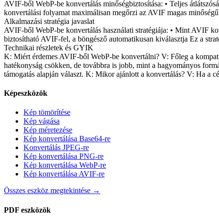
AVIF-ből WebP-be konvertálás minőségbiztosítása: • Teljes átlátszó
konvertálási folyamat maximálisan megőrzi az AVIF magas minőségű jel
Alkalmazási stratégia javaslat
AVIF-ből WebP-be konvertálás használati stratégiája: • Mint AVIF komp
biztosítható AVIF-fel, a böngésző automatikusan kiválasztja Ez a stra
Technikai részletek és GYIK
K: Miért érdemes AVIF-ből WebP-be konvertálni? V: Főleg a kompatibil
hatékonyság csökken, de továbbra is jobb, mint a hagyományos formá
támogatás alapján választ. K: Mikor ajánlott a konvertálás? V: Ha a 
Képeszközök
Kép tömörítése
Kép vágása
Kép méretezése
Kép konvertálása Base64-re
Konvertálás JPEG-re
Kép konvertálása PNG-re
Kép konvertálása WebP-re
Kép konvertálása AVIF-re
Összes eszköz megtekintése
→
PDF eszközök