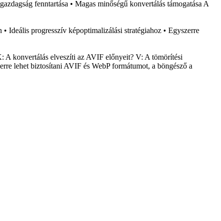
tgazdagság fenntartása • Magas minőségű konvertálás támogatása A
• Ideális progresszív képoptimalizálási stratégiahoz • Egyszerre
 A konvertálás elveszíti az AVIF előnyeit? V: A tömörítési
rre lehet biztosítani AVIF és WebP formátumot, a böngésző a