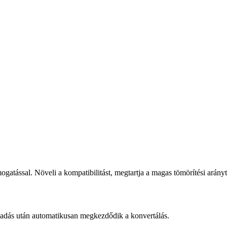
atással. Növeli a kompatibilitást, megtartja a magas tömörítési arány
s után automatikusan megkezdődik a konvertálás.