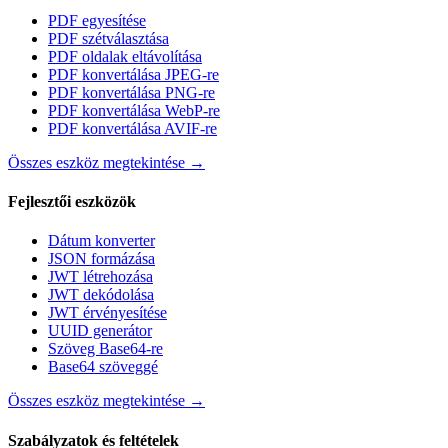
PDF egyesítése
PDF szétválasztása
PDF oldalak eltávolítása
PDF konvertálása JPEG-re
PDF konvertálása PNG-re
PDF konvertálása WebP-re
PDF konvertálása AVIF-re
Összes eszköz megtekintése
→
Fejlesztői eszközök
Dátum konverter
JSON formázása
JWT létrehozása
JWT dekódolása
JWT érvényesítése
UUID generátor
Szöveg Base64-re
Base64 szöveggé
Összes eszköz megtekintése
→
Szabályzatok és feltételek