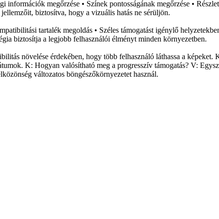
sági információk megőrzése • Színek pontosságának megőrzése • Részle
lemzőit, biztosítva, hogy a vizuális hatás ne sérüljön.
atibilitási tartalék megoldás • Széles támogatást igénylő helyzetekben 
tégia biztosítja a legjobb felhasználói élményt minden környezetben.
itás növelése érdekében, hogy több felhasználó láthassa a képeket. K:
tumok. K: Hogyan valósítható meg a progresszív támogatás? V: Egysze
célközönség változatos böngészőkörnyezetet használ.