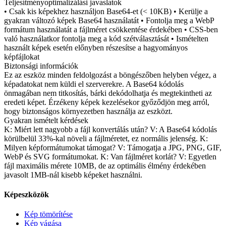
Teljesítményoptimalizálási javaslatok
• Csak kis képekhez használjon Base64-et (< 10KB) • Kerülje a
gyakran változó képek Base64 használatát • Fontolja meg a WebP
formátum használatát a fájlméret csökkentése érdekében • CSS-ben
való használatkor fontolja meg a kód szétválasztását • Ismételten
használt képek esetén előnyben részesítse a hagyományos
képfájlokat
Biztonsági információk
Ez az eszköz minden feldolgozást a böngészőben helyben végez, a
képadatokat nem küldi el szerverekre. A Base64 kódolás
önmagában nem titkosítás, bárki dekódolhatja és megtekintheti az
eredeti képet. Érzékeny képek kezelésekor győződjön meg arról,
hogy biztonságos környezetben használja az eszközt.
Gyakran ismételt kérdések
K: Miért lett nagyobb a fájl konvertálás után? V: A Base64 kódolás
körülbelül 33%-kal növeli a fájlméretet, ez normális jelenség. K:
Milyen képformátumokat támogat? V: Támogatja a JPG, PNG, GIF,
WebP és SVG formátumokat. K: Van fájlméret korlát? V: Egyetlen
fájl maximális mérete 10MB, de az optimális élmény érdekében
javasolt 1MB-nál kisebb képeket használni.
Képeszközök
Kép tömörítése
Kép vágása