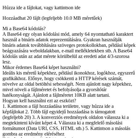
Húzza ide a fájlokat, vagy kattintson ide
Hozzáadhat 20 fájlt (legfeljebb
10.0 MB
méretűek)
Mi a Base64 kódolás?
A Base64 egy olyan kódolási mód, amely 64 nyomtatható karaktert
használ a bináris adatok reprezentálására. Gyakran használják
bináris adatok továbbítására szöveges protokollokban, például képek
beágyazására weboldalakban, e-mail mellékletekben stb. A Base64
kódolás után az adat mérete körülbelül az eredeti adat 4/3-szorosa
lesz.
Mikor érdemes Base64 képet használni?
Ideális kis méretű képekhez, például ikonokhoz, logókhoz, egyszerű
grafikákhoz. Előnye, hogy csökkenti a HTTP kérések számát,
növelve az oldal betöltési sebességét. Nem ajánlott nagy képekhez,
mivel növeli a fájlméretet és befolyásolja a gyorsítótár
hatékonyságát. Ajánlott a fájlméretet 10KB alatt tartani.
Hogyan kell használni ezt az eszközt?
1. Kattintson a fájl hozzáadása területre, vagy húzza ide a
képfájlokat 2. Több fájl egyidejű hozzáadása is támogatott
(legfeljebb 20) 3. A konverziós eredmények oldalon válassza ki a
megtekinteni kívánt képet 4. Válassza ki a megfelelő másolási
formátumot (Data URI, CSS, HTML stb.) 5. Kattintson a másolás
gombra az eredmény eléréséhez