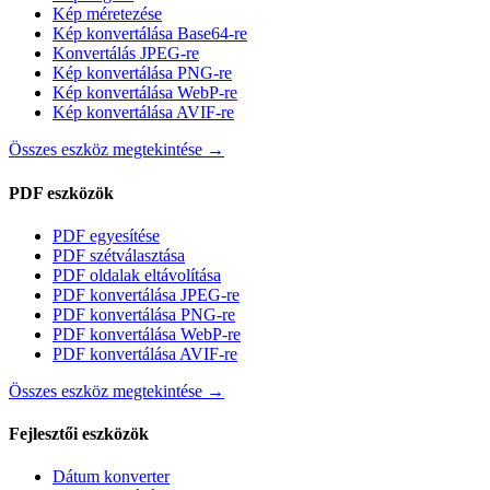
Kép méretezése
Kép konvertálása Base64-re
Konvertálás JPEG-re
Kép konvertálása PNG-re
Kép konvertálása WebP-re
Kép konvertálása AVIF-re
Összes eszköz megtekintése
→
PDF eszközök
PDF egyesítése
PDF szétválasztása
PDF oldalak eltávolítása
PDF konvertálása JPEG-re
PDF konvertálása PNG-re
PDF konvertálása WebP-re
PDF konvertálása AVIF-re
Összes eszköz megtekintése
→
Fejlesztői eszközök
Dátum konverter