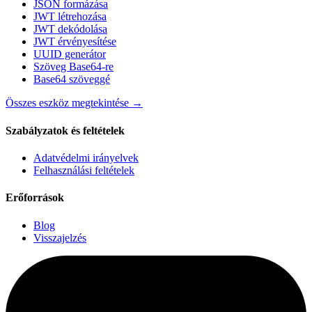
JSON formázása
JWT létrehozása
JWT dekódolása
JWT érvényesítése
UUID generátor
Szöveg Base64-re
Base64 szöveggé
Összes eszköz megtekintése
→
Szabályzatok és feltételek
Adatvédelmi irányelvek
Felhasználási feltételek
Erőforrások
Blog
Visszajelzés