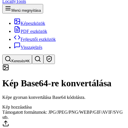
LocallyTools
Menü megnyitása
Képeszközök
PDF eszközök
Fejlesztői eszközök
Visszajelzés
Keresés
⌘K
Eszköz keresése
Kép Base64-re konvertálása
Gyors eszközkeresés
Képe gyorsan konvertálása Base64 kódolásra.
Kép hozzáadása
Támogatott formátumok: JPG/JPEG/PNG/WEBP/GIF/AVIF/SVG
stb.