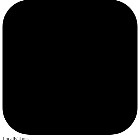
LocallyTools