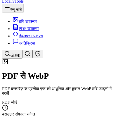
LocallyTools
मेन्यू खोलें
छवि उपकरण
PDF उपकरण
डेवलपर उपकरण
प्रतिक्रिया
खोजें
⌘K
टूल खोजें
PDF से WebP
टूल की त्वरित खोज
PDF दस्तावेज़ के प्रत्येक पृष्ठ को आधुनिक और कुशल WebP छवि फ़ाइलों में
बदलें
PDF जोड़ें
ब्राउज़र संगतता संकेत