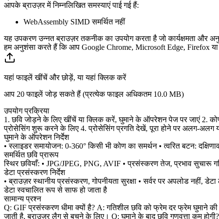
आपके ब्राउज़र में निम्नलिखित समस्याएं पाई गई हैं:
WebAssembly SIMD समर्थित नहीं
यह उपकरण उन्नत ब्राउज़र तकनीक का उपयोग करता है जो कार्यक्षमता और अनुभव
हम अनुशंसा करते हैं कि आप Google Chrome, Microsoft Edge, Firefox या 
यहां फाइलें खींचें और छोड़ें, या यहां क्लिक करें
आप 20 फाइलें जोड़ सकते हैं (प्रत्येक फाइल अधिकतम
10.0 MB
)
उपयोग प्रक्रिया
1. छवि जोड़ने के लिए खींचें या क्लिक करें, घुमाने के ऑपरेशन पेज पर जाएं 2. को
प्रोसेसिंग शुरू करने के लिए 4. प्रोसेसिंग प्रगति देखें, पूरा होने पर अलग-अ
घुमाने के ऑपरेशन निर्देश
• स्लाइडर समायोजन: 0-360° किसी भी कोण का समर्थन • त्वरित बटन: दक्षिणावर्त
समर्थित छवि प्रारूप
स्थिर छवियाँ: • JPG/JPEG, PNG, AVIF • प्रसंस्करण तेज, प्रभाव सुचारू गत
डेटा प्रसंस्करण निर्देश
• ब्राउज़र स्थानीय प्रसंस्करण, गोपनीयता सुरक्षा • सर्वर पर अपलोड नहीं, डेट
डेटा स्वचालित रूप से साफ हो जाता है
सामान्य प्रश्न
Q: GIF प्रसंस्करण धीमा क्यों है? A: गतिशील छवि को फ्रेम दर फ्रेम घुमाने
जाती है, ब्राउज़र लैग से बचने के लिए। Q: घुमाने के बाद छवि गुणवत्ता कम हो