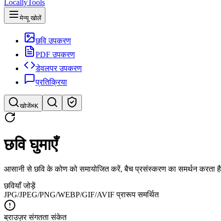
LocallyTools
मेन्यू खोलें
छवि उपकरण
PDF उपकरण
डेवलपर उपकरण
प्रतिक्रिया
खोजें
⌘K
टूल खोजें
छवि घुमाएँ
टूल की त्वरित खोज
आसानी से छवि के कोण को समायोजित करें, बैच प्रसंस्करण का समर्थन करता ह
छवियाँ जोड़ें
JPG/JPEG/PNG/WEBP/GIF/AVIF प्रारूप समर्थित
ब्राउज़र संगतता संकेत