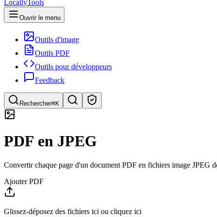
LocallyTools
Ouvrir le menu
Outils d'image
Outils PDF
Outils pour développeurs
Feedback
Rechercher
⌘K
Rechercher des outils
PDF en JPEG
Recherche rapide d'outils
Convertir chaque page d'un document PDF en fichiers image JPEG de 
Ajouter PDF
Glissez-déposez des fichiers ici ou cliquez ici