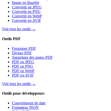
Image en Base64
Convertir en JPEG
Convertir en PNG
Convertir en WebP
Convertir en AVIF
Voir tous les outils
→
Outils PDF
Fusionner PDF
Diviser PDF
Supprimer des pages PDF
PDF en JPEG
PDF en PNG
PDF en WebP
PDF en AVIF
Voir tous les outils
→
Outils pour développeurs
Convertisseur de date
Formateur JSON